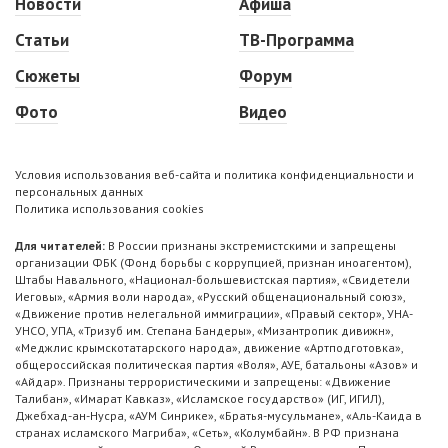
Новости
Афиша
Статьи
ТВ-Программа
Сюжеты
Форум
Фото
Видео
Условия использования веб-сайта и политика конфиденциальности и
персональных данных
Политика использования cookies
Для читателей:
В России признаны экстремистскими и запрещены
организации ФБК (Фонд борьбы с коррупцией, признан иноагентом),
Штабы Навального, «Национал-большевистская партия», «Свидетели
Иеговы», «Армия воли народа», «Русский общенациональный союз»,
«Движение против нелегальной иммиграции», «Правый сектор», УНА-
УНСО, УПА, «Тризуб им. Степана Бандеры», «Мизантропик дивижн»,
«Меджлис крымскотатарского народа», движение «Артподготовка»,
общероссийская политическая партия «Воля», АУЕ, батальоны «Азов» и
«Айдар». Признаны террористическими и запрещены: «Движение
Талибан», «Имарат Кавказ», «Исламское государство» (ИГ, ИГИЛ),
Джебхад-ан-Нусра, «АУМ Синрике», «Братья-мусульмане», «Аль-Каида в
странах исламского Магриба», «Сеть», «Колумбайн». В РФ признана