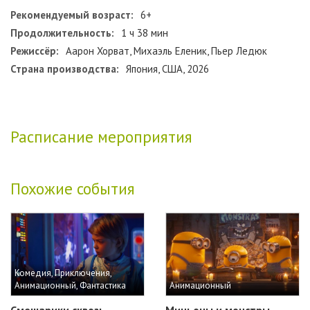
Рекомендуемый возраст:
6+
Продолжительность:
1 ч 38 мин
Режиссёр:
Аарон Хорват, Михаэль Еленик, Пьер Ледюк
Страна производства:
Япония, США, 2026
Расписание мероприятия
Похожие события
Комедия, Приключения,
Анимационный, Фантастика
Анимационный
Смешарики сквозь
Миньоны и монстры