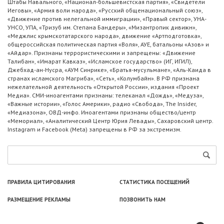
Штабы Навального, «Национал-большевистская партия», «Свидетели
Иеговы», «Армия воли народа», «Русский общенациональный союз»,
«Движение против нелегальной иммиграции», «Правый сектор», УНА-
УНСО, УПА, «Тризуб им. Степана Бандеры», «Мизантропик дивижн»,
«Меджлис крымскотатарского народа», движение «Артподготовка»,
общероссийская политическая партия «Воля», АУЕ, батальоны «Азов» и
«Айдар». Признаны террористическими и запрещены: «Движение
Талибан», «Имарат Кавказ», «Исламское государство» (ИГ, ИГИЛ),
Джебхад-ан-Нусра, «АУМ Синрике», «Братья-мусульмане», «Аль-Каида в
странах исламского Магриба», «Сеть», «Колумбайн». В РФ признана
нежелательной деятельность «Открытой России», издания «Проект
Медиа». СМИ-иноагентами признаны: телеканал «Дождь», «Медуза»,
«Важные истории», «Голос Америки», радио «Свобода», The Insider,
«Медиазона», ОВД-инфо. Иноагентами признаны общество/центр
«Мемориал», «Аналитический Центр Юрия Левады», Сахаровский центр.
Instagram и Facebook (Metа) запрещены в РФ за экстремизм.
ПРАВИЛА ЦИТИРОВАНИЯ
СТАТИСТИКА ПОСЕЩЕНИЙ
РАЗМЕЩЕНИЕ РЕКЛАМЫ
ПОЗВОНИТЬ НАМ