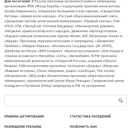
Для читателей:
В России признаны экстремистскими и запрещены
организации ФБК (Фонд борьбы с коррупцией, признан иноагентом),
Штабы Навального, «Национал-большевистская партия», «Свидетели
Иеговы», «Армия воли народа», «Русский общенациональный союз»,
«Движение против нелегальной иммиграции», «Правый сектор», УНА-
УНСО, УПА, «Тризуб им. Степана Бандеры», «Мизантропик дивижн»,
«Меджлис крымскотатарского народа», движение «Артподготовка»,
общероссийская политическая партия «Воля», АУЕ, батальоны «Азов» и
«Айдар». Признаны террористическими и запрещены: «Движение
Талибан», «Имарат Кавказ», «Исламское государство» (ИГ, ИГИЛ),
Джебхад-ан-Нусра, «АУМ Синрике», «Братья-мусульмане», «Аль-Каида в
странах исламского Магриба», «Сеть», «Колумбайн». В РФ признана
нежелательной деятельность «Открытой России», издания «Проект
Медиа». СМИ-иноагентами признаны: телеканал «Дождь», «Медуза»,
«Важные истории», «Голос Америки», радио «Свобода», The Insider,
«Медиазона», ОВД-инфо. Иноагентами признаны общество/центр
«Мемориал», «Аналитический Центр Юрия Левады», Сахаровский центр.
Instagram и Facebook (Metа) запрещены в РФ за экстремизм.
ПРАВИЛА ЦИТИРОВАНИЯ
СТАТИСТИКА ПОСЕЩЕНИЙ
РАЗМЕЩЕНИЕ РЕКЛАМЫ
ПОЗВОНИТЬ НАМ