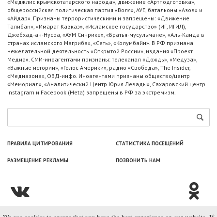
«Меджлис крымскотатарского народа», движение «Артподготовка»,
общероссийская политическая партия «Воля», АУЕ, батальоны «Азов» и
«Айдар». Признаны террористическими и запрещены: «Движение
Талибан», «Имарат Кавказ», «Исламское государство» (ИГ, ИГИЛ),
Джебхад-ан-Нусра, «АУМ Синрике», «Братья-мусульмане», «Аль-Каида в
странах исламского Магриба», «Сеть», «Колумбайн». В РФ признана
нежелательной деятельность «Открытой России», издания «Проект
Медиа». СМИ-иноагентами признаны: телеканал «Дождь», «Медуза»,
«Важные истории», «Голос Америки», радио «Свобода», The Insider,
«Медиазона», ОВД-инфо. Иноагентами признаны общество/центр
«Мемориал», «Аналитический Центр Юрия Левады», Сахаровский центр.
Instagram и Facebook (Metа) запрещены в РФ за экстремизм.
ПРАВИЛА ЦИТИРОВАНИЯ
СТАТИСТИКА ПОСЕЩЕНИЙ
РАЗМЕЩЕНИЕ РЕКЛАМЫ
ПОЗВОНИТЬ НАМ
© ООО «Лаборатория Новоcтей», 2003—2026.