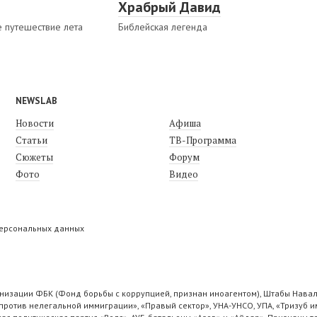
Храбрый Давид
 путешествие лета
Библейская легенда
NEWSLAB
Новости
Афиша
Статьи
ТВ-Программа
Сюжеты
Форум
Фото
Видео
персональных данных
низации ФБК (Фонд борьбы с коррупцией, признан иноагентом), Штабы Навал
ротив нелегальной иммиграции», «Правый сектор», УНА-УНСО, УПА, «Тризуб и