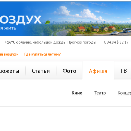
+16°C
облачно, небольшой дождь
Прогноз погоды
€
94,84
$
82,17
й воздух»
Где купаться летом?
Сюжеты
Статьи
Фото
ТВ
Афиша
Кино
Театр
Конце