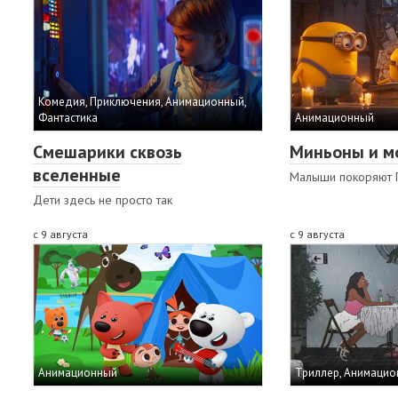
Комедия, Приключения, Анимационный,
Фантастика
Анимационный
Смешарики сквозь
Миньоны и м
вселенные
Малыши покоряют 
Дети здесь не просто так
с 9 августа
с 9 августа
Анимационный
Триллер, Анимацио