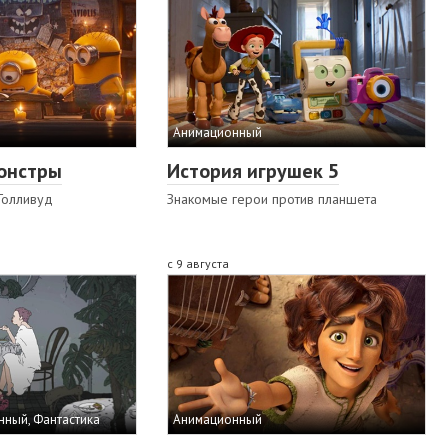
Анимационный
онстры
История игрушек 5
Голливуд
Знакомые герои против планшета
с 9 августа
нный, Фантастика
Анимационный