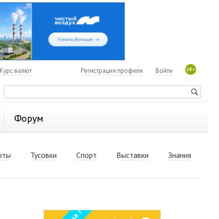
18+
Курс валют
Регистрация профиля
Войти
Форум
рты
Тусовки
Спорт
Выставки
Знания