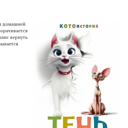
ии домашней
борачивается
шанс вернуть
зывается