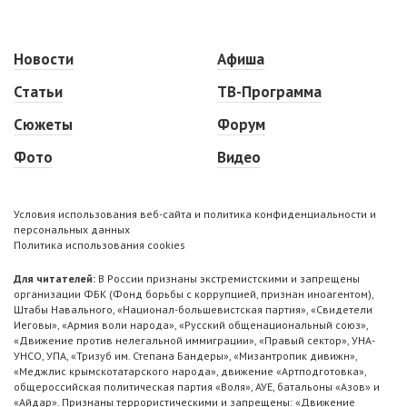
Новости
Афиша
Статьи
ТВ-Программа
Сюжеты
Форум
Фото
Видео
Условия использования веб-сайта и политика конфиденциальности и
персональных данных
Политика использования cookies
Для читателей:
В России признаны экстремистскими и запрещены
организации ФБК (Фонд борьбы с коррупцией, признан иноагентом),
Штабы Навального, «Национал-большевистская партия», «Свидетели
Иеговы», «Армия воли народа», «Русский общенациональный союз»,
«Движение против нелегальной иммиграции», «Правый сектор», УНА-
УНСО, УПА, «Тризуб им. Степана Бандеры», «Мизантропик дивижн»,
«Меджлис крымскотатарского народа», движение «Артподготовка»,
общероссийская политическая партия «Воля», АУЕ, батальоны «Азов» и
«Айдар». Признаны террористическими и запрещены: «Движение