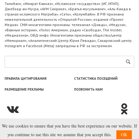
Талибан», «Имарат Кавказ», «Исламское государство» (ИГ, ИГИЛ),
Джебхад-ан-Нусра, «АУМ Синрике», «Братья-мусульмане», «Аль-Каида в
странах исламского Магриба», «Сеть», «Колумбайн». В РФ признана
нежелательной деятельность «Открытой России», издания «Проект
Медиа». СМИ-иноагентами признаны: телеканал «Дождь», «Медуза»,
«Важные истории», «Голос Америки», радио «Свобода», The Insider,
«Медиазона», ОВД-инфо. Иноагентами признаны общество/центр
«Мемориал», «Аналитический Центр Юрия Левады», Сахаровский центр.
Instagram и Facebook (Metа) запрещены в РФ за экстремизм.
ПРАВИЛА ЦИТИРОВАНИЯ
СТАТИСТИКА ПОСЕЩЕНИЙ
РАЗМЕЩЕНИЕ РЕКЛАМЫ
ПОЗВОНИТЬ НАМ
We use cookies to ensure that you have the best experience on our website. If
© ООО «Лаборатория Новоcтей», 2003—2026.
you continue to use this site we assume that you accept this.
OK