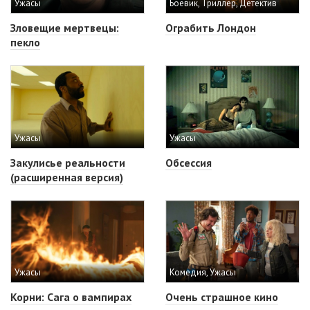
Ужасы
Боевик, Триллер, Детектив
Зловещие мертвецы:
Ограбить Лондон
пекло
Ужасы
Ужасы
Закулисье реальности
Обсессия
(расширенная версия)
Ужасы
Комедия, Ужасы
Корни: Сага о вампирах
Очень страшное кино