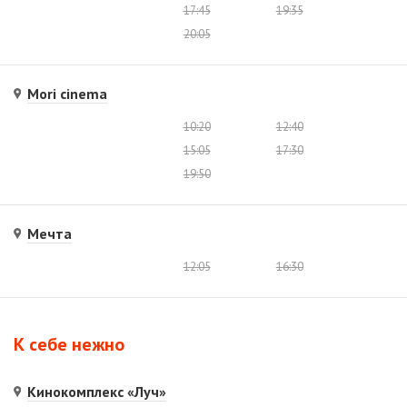
17:45
19:35
20:05
Mori cinema
10:20
12:40
15:05
17:30
19:50
Мечта
12:05
16:30
К себе нежно
Кинокомплекс «Луч»