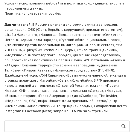
Условия использования веб-сайта и политика конфиденциальности и
персональных данных
Политика использования cookies
Для читателей:
В России признаны экстремистскими и запрещены
организации ФБК (Фонд борьбы с коррупцией, признан иноагентом),
Штабы Навального, «Национал-большевистская партия», «Свидетели
Иеговы», «Армия воли народа», «Русский общенациональный союз»,
«Движение против нелегальной иммиграции», «Правый сектор», УНА-
УНСО, УПА, «Тризуб им. Степана Бандеры», «Мизантропик дивижн»,
«Меджлис крымскотатарского народа», движение «Артподготовка»,
общероссийская политическая партия «Воля», АУЕ, батальоны «Азов» и
«Айдар». Признаны террористическими и запрещены: «Движение
Талибан», «Имарат Кавказ», «Исламское государство» (ИГ, ИГИЛ),
Джебхад-ан-Нусра, «АУМ Синрике», «Братья-мусульмане», «Аль-Каида в
странах исламского Магриба», «Сеть», «Колумбайн». В РФ признана
нежелательной деятельность «Открытой России», издания «Проект
Медиа». СМИ-иноагентами признаны: телеканал «Дождь», «Медуза»,
«Важные истории», «Голос Америки», радио «Свобода», The Insider,
«Медиазона», ОВД-инфо. Иноагентами признаны общество/центр
«Мемориал», «Аналитический Центр Юрия Левады», Сахаровский центр.
Instagram и Facebook (Metа) запрещены в РФ за экстремизм.