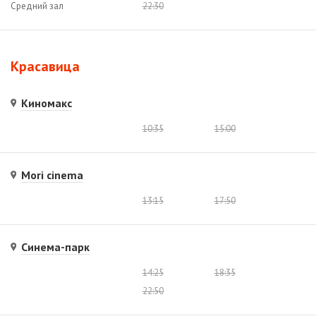
Средний зал
22:30
Красавица
Киномакс
10:35
15:00
Mori cinema
13:15
17:50
Синема-парк
14:25
18:35
22:50