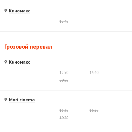
Киномакс
12:45
Грозовой перевал
Киномакс
12:50
15:40
20:55
Mori cinema
13:35
16:25
19:20