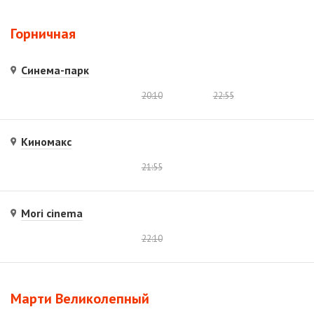
Горничная
Синема-парк
20:10
22:55
Киномакс
21:55
Mori cinema
22:10
Марти Великолепный