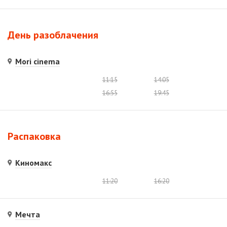
День разоблачения
Mori cinema
11:15
14:05
16:55
19:45
Распаковка
Киномакс
11:20
16:20
Мечта