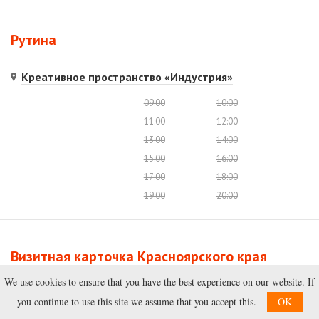
Рутина
Креативное пространство «Индустрия»
09:00
10:00
11:00
12:00
13:00
14:00
15:00
16:00
17:00
18:00
19:00
20:00
Визитная карточка Красноярского края
We use cookies to ensure that you have the best experience on our website. If
Краеведческий музей
you continue to use this site we assume that you accept this.
OK