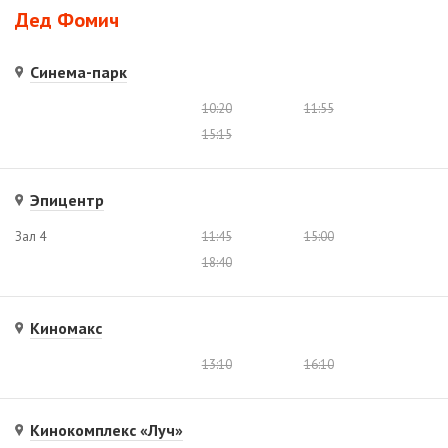
Дед Фомич
Синема-парк
10:20
11:55
15:15
Эпицентр
Зал 4
11:45
15:00
18:40
Киномакс
13:10
16:10
Кинокомплекс «Луч»