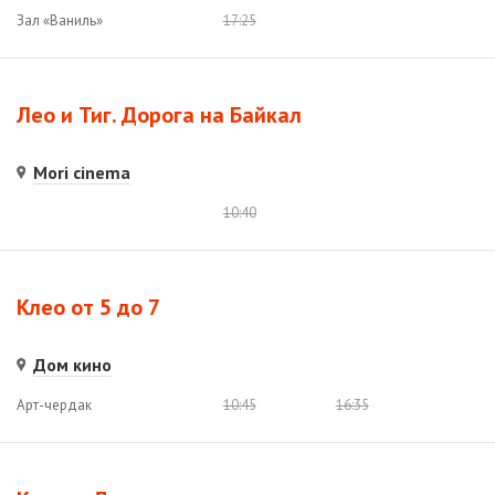
Зал «Ваниль»
17:25
Лео и Тиг. Дорога на Байкал
Mori cinema
10:40
Клео от 5 до 7
Дом кино
Арт-чердак
10:45
16:35