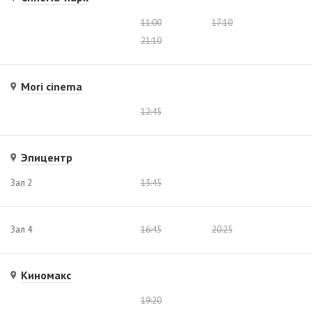
11:00
17:10
21:10
Mori cinema
12:45
Эпицентр
Зал 2
13:45
Зал 4
16:45
20:25
Киномакс
19:20