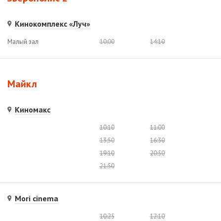
Кинокомплекс «Луч»
Малый зал
10:00
14:10
Майкл
Киномакс
10:10
11:00
13:50
16:30
19:10
20:50
21:50
Mori cinema
10:25
12:10