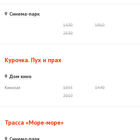
Синема-парк
14:30
19:10
23:30
Курочка. Пух и прах
Дом кино
Кинозал
10:55
14:40
20:10
Трасса «Море-море»
Синема-парк