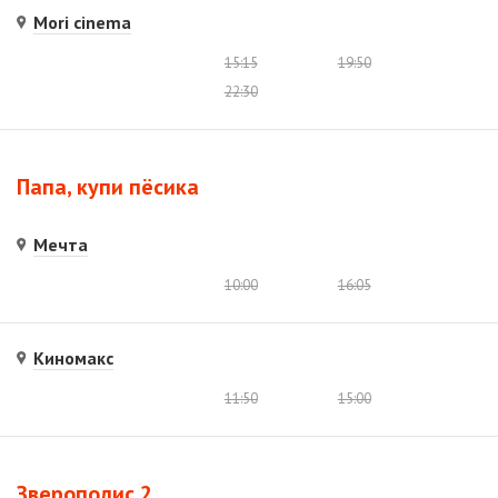
Mori cinema
15:15
19:50
22:30
Папа, купи пёсика
Мечта
10:00
16:05
Киномакс
11:50
15:00
Зверополис 2