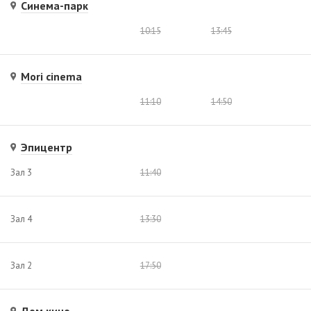
Синема-парк
10:15
13:45
Mori cinema
11:10
14:50
Эпицентр
Зал 3
11:40
Зал 4
13:30
Зал 2
17:50
Дом кино