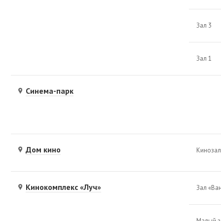
Зал 3
Зал 1
Синема-парк
Дом кино
Киноза
Кинокомплекс «Луч»
Зал «Ва
Малый з