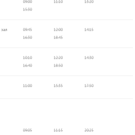
09:00
11:10
13:20
15:30
 зал
09:45
12:00
14:15
16:30
18:45
10:10
12:20
14:30
16:40
18:50
11:00
15:35
17:50
09:05
11:15
20:25