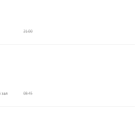
21:00
 зал
08:45