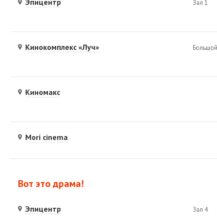
Эпицентр
Зал 1
Кинокомплекс «Луч»
Большой
Киномакс
Mori cinema
Вот это драма!
Эпицентр
Зал 4