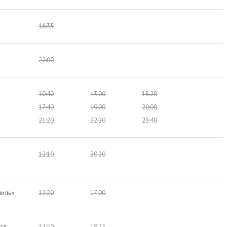
16:35
22:00
10:40
13:00
15:20
17:40
19:00
20:00
21:20
22:20
23:40
л
12:10
20:20
ниль»
12:20
17:00
ал
14:50
19:25