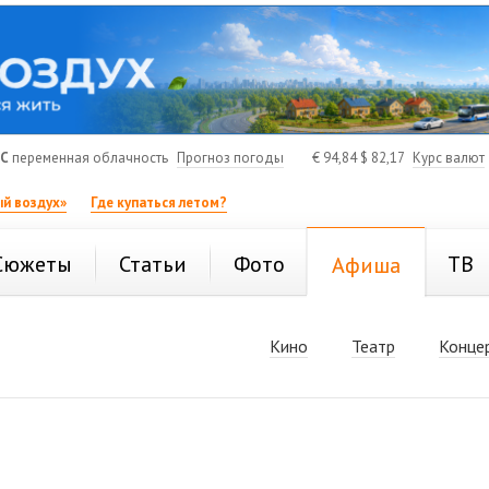
°C
переменная облачность
Прогноз погоды
€
94,84
$
82,17
Курс валют
й воздух»
Где купаться летом?
Сюжеты
Статьи
Фото
ТВ
Афиша
Кино
Театр
Конце