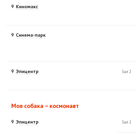
Киномакс
Синема-парк
Эпицентр
Зал 2
Моя собака – космонавт
Эпицентр
Зал 2