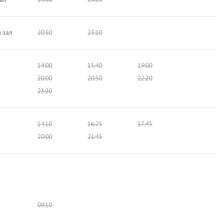
 зал
20:50
23:10
14:00
15:40
19:00
20:00
20:50
22:20
23:20
14:10
16:25
17:45
20:00
21:45
09:10