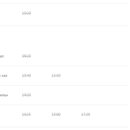
10:20
ал
09:20
 зал
13:40
15:50
ниль»
19:20
10:25
13:00
17:20