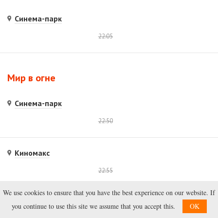
Синема-парк
22:05
Мир в огне
Синема-парк
22:50
Киномакс
22:55
We use cookies to ensure that you have the best experience on our website. If
Эпицентр
you continue to use this site we assume that you accept this.
OK