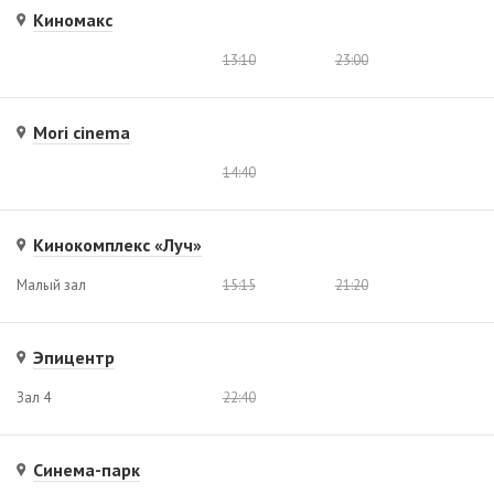
Киномакс
13:10
23:00
Mori cinema
14:40
Кинокомплекс «Луч»
Малый зал
15:15
21:20
Эпицентр
Зал 4
22:40
Синема-парк