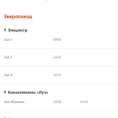
Зверопоезд
Эпицентр
Зал 1
09:00
Зал 3
13:05
Зал 4
18:55
Кинокомплекс «Луч»
Зал «Ваниль»
10:00
11:50