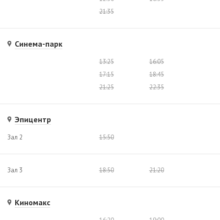
21:35
Синема-парк
13:25
16:05
17:15
18:45
21:25
22:35
Эпицентр
Зал 2
15:50
Зал 3
18:50
21:20
Киномакс