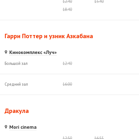
12:40
15:40
18:40
Гарри Поттер и узник Азкабана
Кинокомплекс «Луч»
Большой зал
12:40
Средний зал
16:00
Дракула
Mori cinema
12:50
16:55