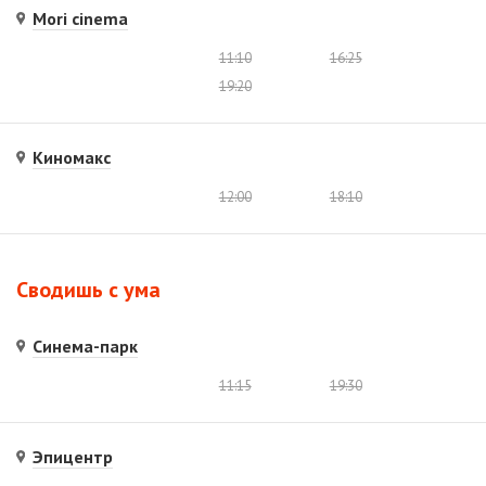
Mori cinema
11:10
16:25
19:20
Киномакс
12:00
18:10
Сводишь с ума
Синема-парк
11:15
19:30
Эпицентр