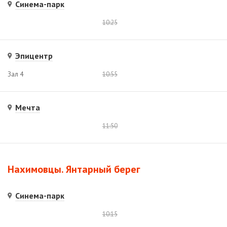
Синема-парк
10:25
Эпицентр
Зал 4
10:55
Мечта
11:50
Нахимовцы. Янтарный берег
Синема-парк
10:15