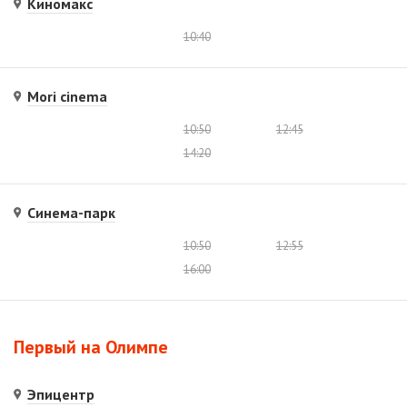
Киномакс
10:40
Mori cinema
10:50
12:45
14:20
Синема-парк
10:50
12:55
16:00
Первый на Олимпе
Эпицентр