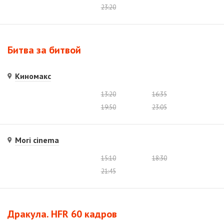
23:20
Битва за битвой
Киномакс
13:20
16:35
19:50
23:05
Mori cinema
15:10
18:30
21:45
Дракула. HFR 60 кадров