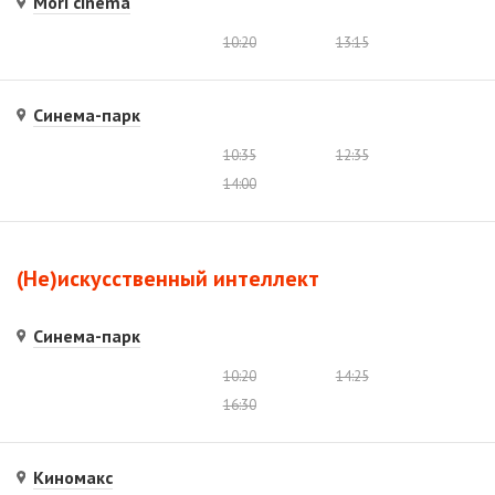
Mori cinema
10:20
13:15
Синема-парк
10:35
12:35
14:00
(Не)искусственный интеллект
Синема-парк
10:20
14:25
16:30
Киномакс