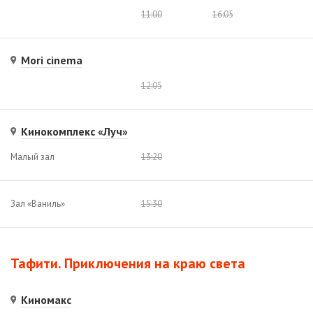
11:00
16:05
Mori cinema
12:05
Кинокомплекс «Луч»
Малый зал
13:20
Зал «Ваниль»
15:30
Тафити. Приключения на краю света
Киномакс