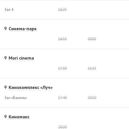
Зал 4
16:25
Синема-парк
16:55
20:05
Mori cinema
17:30
21:55
Кинокомплекс «Луч»
Зал «Ваниль»
17:40
20:10
Киномакс
20:20