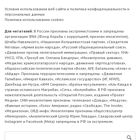
Условия использования веб-сайта и политика конфиденциальности и
персональных данных
Политика использования cookies
Для читателей:
В России признаны экстремистскими и запрещены
организации ФБК (Фонд борьбы с коррупцией, признан иноагентом),
Штабы Навального, «Национал-большевистская партия», «Свидетели
Иеговы», «Армия воли народа», «Русский общенациональный союз»,
«Движение против нелегальной иммиграции», «Правый сектор», УНА-
УНСО, УПА, «Тризуб им. Степана Бандеры», «Мизантропик дивижн»,
«Меджлис крымскотатарского народа», движение «Артподготовка»,
общероссийская политическая партия «Воля», АУЕ, батальоны «Азов» и
«Айдар». Признаны террористическими и запрещены: «Движение
Талибан», «Имарат Кавказ», «Исламское государство» (ИГ, ИГИЛ),
Джебхад-ан-Нусра, «АУМ Синрике», «Братья-мусульмане», «Аль-Каида в
странах исламского Магриба», «Сеть», «Колумбайн». В РФ признана
нежелательной деятельность «Открытой России», издания «Проект
Медиа». СМИ-иноагентами признаны: телеканал «Дождь», «Медуза»,
«Важные истории», «Голос Америки», радио «Свобода», The Insider,
«Медиазона», ОВД-инфо. Иноагентами признаны общество/центр
«Мемориал», «Аналитический Центр Юрия Левады», Сахаровский центр.
Instagram и Facebook (Metа) запрещены в РФ за экстремизм.