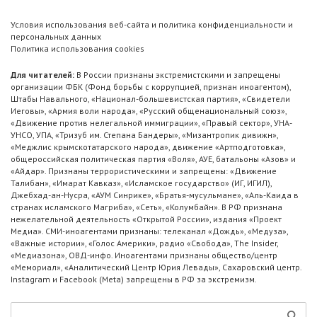
Условия использования веб-сайта и политика конфиденциальности и
персональных данных
Политика использования cookies
Для читателей:
В России признаны экстремистскими и запрещены
организации ФБК (Фонд борьбы с коррупцией, признан иноагентом),
Штабы Навального, «Национал-большевистская партия», «Свидетели
Иеговы», «Армия воли народа», «Русский общенациональный союз»,
«Движение против нелегальной иммиграции», «Правый сектор», УНА-
УНСО, УПА, «Тризуб им. Степана Бандеры», «Мизантропик дивижн»,
«Меджлис крымскотатарского народа», движение «Артподготовка»,
общероссийская политическая партия «Воля», АУЕ, батальоны «Азов» и
«Айдар». Признаны террористическими и запрещены: «Движение
Талибан», «Имарат Кавказ», «Исламское государство» (ИГ, ИГИЛ),
Джебхад-ан-Нусра, «АУМ Синрике», «Братья-мусульмане», «Аль-Каида в
странах исламского Магриба», «Сеть», «Колумбайн». В РФ признана
нежелательной деятельность «Открытой России», издания «Проект
Медиа». СМИ-иноагентами признаны: телеканал «Дождь», «Медуза»,
«Важные истории», «Голос Америки», радио «Свобода», The Insider,
«Медиазона», ОВД-инфо. Иноагентами признаны общество/центр
«Мемориал», «Аналитический Центр Юрия Левады», Сахаровский центр.
Instagram и Facebook (Metа) запрещены в РФ за экстремизм.