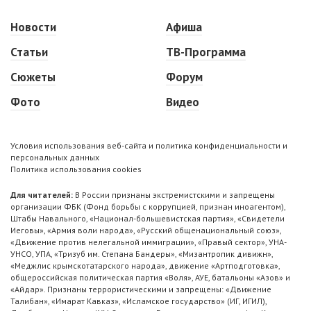
Новости
Афиша
Статьи
ТВ-Программа
Сюжеты
Форум
Фото
Видео
Условия использования веб-сайта и политика конфиденциальности и
персональных данных
Политика использования cookies
Для читателей:
В России признаны экстремистскими и запрещены
организации ФБК (Фонд борьбы с коррупцией, признан иноагентом),
Штабы Навального, «Национал-большевистская партия», «Свидетели
Иеговы», «Армия воли народа», «Русский общенациональный союз»,
«Движение против нелегальной иммиграции», «Правый сектор», УНА-
УНСО, УПА, «Тризуб им. Степана Бандеры», «Мизантропик дивижн»,
«Меджлис крымскотатарского народа», движение «Артподготовка»,
общероссийская политическая партия «Воля», АУЕ, батальоны «Азов» и
«Айдар». Признаны террористическими и запрещены: «Движение
Талибан», «Имарат Кавказ», «Исламское государство» (ИГ, ИГИЛ),