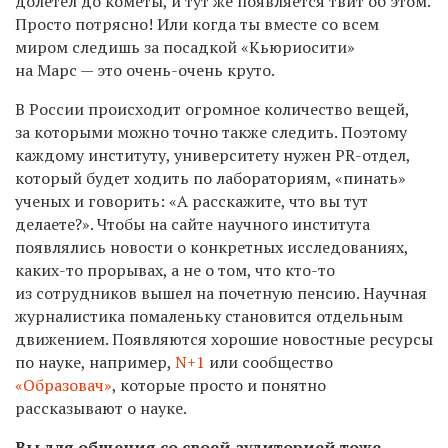
долетел до кометы, и тут же появляется твит об этом.
Просто потрясно! Или когда ты вместе со всем
миром следишь за посадкой «Кьюриосити»
на Марс — это очень-очень круто.
В России происходит огромное количество вещей,
за которыми можно точно также следить. Поэтому
каждому институту, университету нужен PR-отдел,
который будет ходить по лабораториям, «пинать»
ученых и говорить: «А расскажите, что вы тут
делаете?». Чтобы на сайте научного института
появлялись новости о конкретных исследованиях,
каких-то прорывах, а не о том, что кто-то
из сотрудников вышел на почетную пенсию. Научная
журналистика помаленьку становится отдельным
движением. Появляются хорошие новостные ресурсы
по науке, например,
N+1
или сообщество
«Образовач»
, которые просто и понятно
рассказывают о науке.
Вы для общения со своей аудиторией тоже