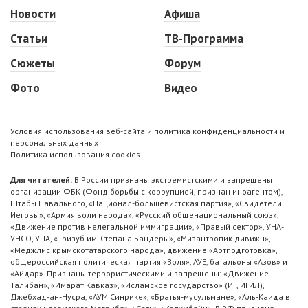
Новости
Афиша
Статьи
ТВ-Программа
Сюжеты
Форум
Фото
Видео
Условия использования веб-сайта и политика конфиденциальности и
персональных данных
Политика использования cookies
Для читателей:
В России признаны экстремистскими и запрещены
организации ФБК (Фонд борьбы с коррупцией, признан иноагентом),
Штабы Навального, «Национал-большевистская партия», «Свидетели
Иеговы», «Армия воли народа», «Русский общенациональный союз»,
«Движение против нелегальной иммиграции», «Правый сектор», УНА-
УНСО, УПА, «Тризуб им. Степана Бандеры», «Мизантропик дивижн»,
«Меджлис крымскотатарского народа», движение «Артподготовка»,
общероссийская политическая партия «Воля», АУЕ, батальоны «Азов» и
«Айдар». Признаны террористическими и запрещены: «Движение
Талибан», «Имарат Кавказ», «Исламское государство» (ИГ, ИГИЛ),
Джебхад-ан-Нусра, «АУМ Синрике», «Братья-мусульмане», «Аль-Каида в