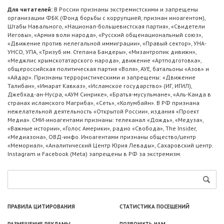
Для читателей:
В России признаны экстремистскими и запрещены
организации ФБК (Фонд борьбы с коррупцией, признан иноагентом),
Штабы Навального, «Национал-большевистская партия», «Свидетели
Иеговы», «Армия воли народа», «Русский общенациональный союз»,
«Движение против нелегальной иммиграции», «Правый сектор», УНА-
УНСО, УПА, «Тризуб им. Степана Бандеры», «Мизантропик дивижн»,
«Меджлис крымскотатарского народа», движение «Артподготовка»,
общероссийская политическая партия «Воля», АУЕ, батальоны «Азов» и
«Айдар». Признаны террористическими и запрещены: «Движение
Талибан», «Имарат Кавказ», «Исламское государство» (ИГ, ИГИЛ),
Джебхад-ан-Нусра, «АУМ Синрике», «Братья-мусульмане», «Аль-Каида в
странах исламского Магриба», «Сеть», «Колумбайн». В РФ признана
нежелательной деятельность «Открытой России», издания «Проект
Медиа». СМИ-иноагентами признаны: телеканал «Дождь», «Медуза»,
«Важные истории», «Голос Америки», радио «Свобода», The Insider,
«Медиазона», ОВД-инфо. Иноагентами признаны общество/центр
«Мемориал», «Аналитический Центр Юрия Левады», Сахаровский центр.
Instagram и Facebook (Metа) запрещены в РФ за экстремизм.
ПРАВИЛА ЦИТИРОВАНИЯ
СТАТИСТИКА ПОСЕЩЕНИЙ