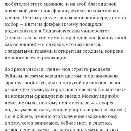
любителей этого мюзикла, и на этой благодатной
почве моё увлечение французским языком только
крепло. Поэтому после школы вставший передо мной
выбор — идти на физфак (к чему поощряли
родители) или в Педагогический университет
(только там на тот момент преподавали французский
как основной) — я сделала, что называется,
с закрытыми глазами и открытым сердцем, вопреки
доводам всех окружающих.
Во время учёбы в «педе» моя страсть расцвела
буйным, всезатмевающим цветом: я организовала
французский клуб, мы с подругой организовывали
различную движуху городского масштаба, я моталась
на концерты французских звёзд в Москву (причём
денег не было, поэтому под «моталась» я скорее
подразумеваю «медленно и упорно пёрла поездом» :)
Но, в общем, именно это увлечение заложило базу
к тому, чем я занимаюсь сейчас (нет, к счастью,
не жд-перевозками, как можно подумать из этого