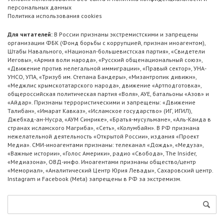
персональных данных
Политика использования cookies
Для читателей:
В России признаны экстремистскими и запрещены
организации ФБК (Фонд борьбы с коррупцией, признан иноагентом),
Штабы Навального, «Национал-большевистская партия», «Свидетели
Иеговы», «Армия воли народа», «Русский общенациональный союз»,
«Движение против нелегальной иммиграции», «Правый сектор», УНА-
УНСО, УПА, «Тризуб им. Степана Бандеры», «Мизантропик дивижн»,
«Меджлис крымскотатарского народа», движение «Артподготовка»,
общероссийская политическая партия «Воля», АУЕ, батальоны «Азов» и
«Айдар». Признаны террористическими и запрещены: «Движение
Талибан», «Имарат Кавказ», «Исламское государство» (ИГ, ИГИЛ),
Джебхад-ан-Нусра, «АУМ Синрике», «Братья-мусульмане», «Аль-Каида в
странах исламского Магриба», «Сеть», «Колумбайн». В РФ признана
нежелательной деятельность «Открытой России», издания «Проект
Медиа». СМИ-иноагентами признаны: телеканал «Дождь», «Медуза»,
«Важные истории», «Голос Америки», радио «Свобода», The Insider,
«Медиазона», ОВД-инфо. Иноагентами признаны общество/центр
«Мемориал», «Аналитический Центр Юрия Левады», Сахаровский центр.
Instagram и Facebook (Metа) запрещены в РФ за экстремизм.