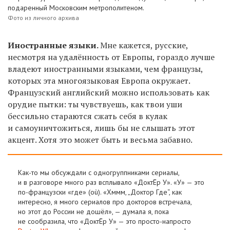
подаренный Московским метрополитеном.
Фото из личного архива
Иностранные языки.
Мне кажется, русские,
несмотря на удалённость от Европы, гораздо лучше
владеют иностранными языками, чем французы,
которых эта многоязыковая Европа окружает.
Французский английский можно использовать как
орудие пытки: ты чувствуешь, как твои уши
бессильно стараются сжать себя в кулак
и самоуничтожиться, лишь бы не слышать этот
акцент. Хотя это может быть и весьма забавно.
Как-то мы обсуждали с одногруппниками сериалы,
и в разговоре много раз всплывало «ДоктЁр У». «У» — это
по-французски «где» (où). «Хммм, „Доктор Где“, как
интересно, я много сериалов про докторов встречала,
но этот до России не дошёл», — думала я, пока
не сообразила, что «ДоктЁр У» — это просто-напросто