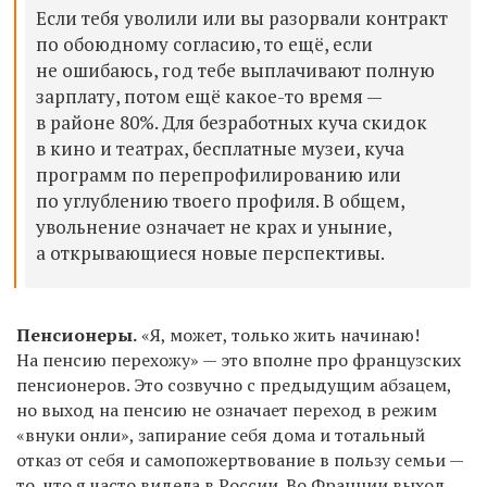
Если тебя уволили или вы разорвали контракт
по обоюдному согласию, то ещё, если
не ошибаюсь, год тебе выплачивают полную
зарплату, потом ещё какое-то время —
в районе 80%. Для безработных куча скидок
в кино и театрах, бесплатные музеи, куча
программ по перепрофилированию или
по углублению твоего профиля. В общем,
увольнение означает не крах и уныние,
а открывающиеся новые перспективы.
Пенсионеры.
«Я, может, только жить начинаю!
На пенсию перехожу» — это вполне про французских
пенсионеров. Это созвучно с предыдущим абзацем,
но выход на пенсию не означает переход в режим
«внуки онли», запирание себя дома и тотальный
отказ от себя и самопожертвование в пользу семьи —
то, что я часто видела в России. Во Франции выход