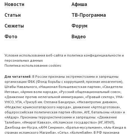
Новости
Афиша
Статьи
ТВ-Программа
Сюжеты
Форум
Фото
Видео
Условия использования веб-сайта и политика конфиденциальности и
персональных данных
Политика использования cookies
Для читателей:
В России признаны экстремистскими и запрещены
организации ФБК (Фонд борьбы с коррупцией, признан иноагентом),
Штабы Навального, «Национал-большевистская партия», «Свидетели
Иеговы», «Армия воли народа», «Русский общенациональный союз»,
«Движение против нелегальной иммиграции», «Правый сектор», УНА-
УНСО, УПА, «Тризуб им. Степана Бандеры», «Мизантропик дивижн»,
«Меджлис крымскотатарского народа», движение «Артподготовка»,
общероссийская политическая партия «Воля», АУЕ, батальоны «Азов» и
«Айдар». Признаны террористическими и запрещены: «Движение
Талибан», «Имарат Кавказ», «Исламское государство» (ИГ, ИГИЛ),
Джебхад-ан-Нусра, «АУМ Синрике», «Братья-мусульмане», «Аль-Каида в
странах исламского Магриба», «Сеть», «Колумбайн». В РФ признана