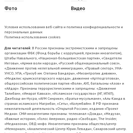
Фото
Видео
Условия использования веб-сайта и политика конфиденциальности и
персональных данных
Политика использования cookies
Для читателей:
В России признаны экстремистскими и запрещены
организации ФБК (Фонд борьбы с коррупцией, признан иноагентом),
Штабы Навального, «Национал-большевистская партия», «Свидетели
Иеговы», «Армия воли народа», «Русский общенациональный союз»,
«Движение против нелегальной иммиграции», «Правый сектор», УНА-
УНСО, УПА, «Тризуб им. Степана Бандеры», «Мизантропик дивижн»,
«Меджлис крымскотатарского народа», движение «Артподготовка»,
общероссийская политическая партия «Воля», АУЕ, батальоны «Азов» и
«Айдар». Признаны террористическими и запрещены: «Движение
Талибан», «Имарат Кавказ», «Исламское государство» (ИГ, ИГИЛ),
Джебхад-ан-Нусра, «АУМ Синрике», «Братья-мусульмане», «Аль-Каида в
странах исламского Магриба», «Сеть», «Колумбайн». В РФ признана
нежелательной деятельность «Открытой России», издания «Проект
Медиа». СМИ-иноагентами признаны: телеканал «Дождь», «Медуза»,
«Важные истории», «Голос Америки», радио «Свобода», The Insider,
«Медиазона», ОВД-инфо. Иноагентами признаны общество/центр
«Мемориал», «Аналитический Центр Юрия Левады», Сахаровский центр.