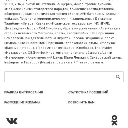
УНСО, УПА, «Тризуб им. Степана Бандеры», «Мизантропик дивижн»,
«Меджлис крымскотатарского народа», движение «Артподготовка»,
общероссийская политическая партия «Воля», АУЕ, батальоны «Азов» и
«Айдар». Признаны террористическими и запрещены: «Движение
Талибан», «Имарат Кавказ», «Исламское государство» (ИГ, ИГИЛ),
Джебхад-ан-Нусра, «АУМ Синрике», «Братья-мусульмане», «Аль-Каида в
странах исламского Магриба», «Сеть», «Колумбайн». В РФ признана
нежелательной деятельность «Открытой России», издания «Проект
Медиа». СМИ-иноагентами признаны: телеканал «Дождь», «Медуза»,
«Важные истории», «Голос Америки», радио «Свобода», The Insider,
«Медиазона», ОВД-инфо. Иноагентами признаны общество/центр
«Мемориал», «Аналитический Центр Юрия Левады», Сахаровский центр.
Instagram и Facebook (Metа) запрещены в РФ за экстремизм.
ПРАВИЛА ЦИТИРОВАНИЯ
СТАТИСТИКА ПОСЕЩЕНИЙ
РАЗМЕЩЕНИЕ РЕКЛАМЫ
ПОЗВОНИТЬ НАМ