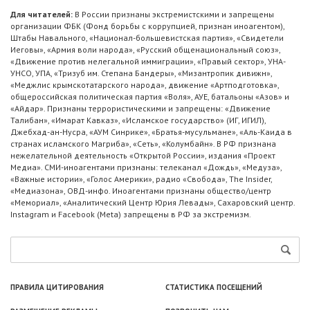
Для читателей:
В России признаны экстремистскими и запрещены
организации ФБК (Фонд борьбы с коррупцией, признан иноагентом),
Штабы Навального, «Национал-большевистская партия», «Свидетели
Иеговы», «Армия воли народа», «Русский общенациональный союз»,
«Движение против нелегальной иммиграции», «Правый сектор», УНА-
УНСО, УПА, «Тризуб им. Степана Бандеры», «Мизантропик дивижн»,
«Меджлис крымскотатарского народа», движение «Артподготовка»,
общероссийская политическая партия «Воля», АУЕ, батальоны «Азов» и
«Айдар». Признаны террористическими и запрещены: «Движение
Талибан», «Имарат Кавказ», «Исламское государство» (ИГ, ИГИЛ),
Джебхад-ан-Нусра, «АУМ Синрике», «Братья-мусульмане», «Аль-Каида в
странах исламского Магриба», «Сеть», «Колумбайн». В РФ признана
нежелательной деятельность «Открытой России», издания «Проект
Медиа». СМИ-иноагентами признаны: телеканал «Дождь», «Медуза»,
«Важные истории», «Голос Америки», радио «Свобода», The Insider,
«Медиазона», ОВД-инфо. Иноагентами признаны общество/центр
«Мемориал», «Аналитический Центр Юрия Левады», Сахаровский центр.
Instagram и Facebook (Metа) запрещены в РФ за экстремизм.
ПРАВИЛА ЦИТИРОВАНИЯ
СТАТИСТИКА ПОСЕЩЕНИЙ