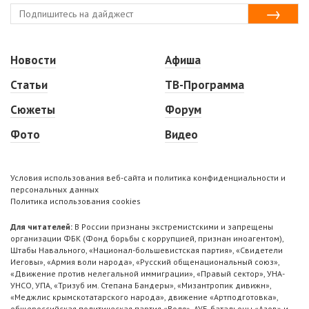
Новости
Афиша
Статьи
ТВ-Программа
Сюжеты
Форум
Фото
Видео
Условия использования веб-сайта и политика конфиденциальности и
персональных данных
Политика использования cookies
Для читателей:
В России признаны экстремистскими и запрещены
организации ФБК (Фонд борьбы с коррупцией, признан иноагентом),
Штабы Навального, «Национал-большевистская партия», «Свидетели
Иеговы», «Армия воли народа», «Русский общенациональный союз»,
«Движение против нелегальной иммиграции», «Правый сектор», УНА-
УНСО, УПА, «Тризуб им. Степана Бандеры», «Мизантропик дивижн»,
«Меджлис крымскотатарского народа», движение «Артподготовка»,
общероссийская политическая партия «Воля», АУЕ, батальоны «Азов» и