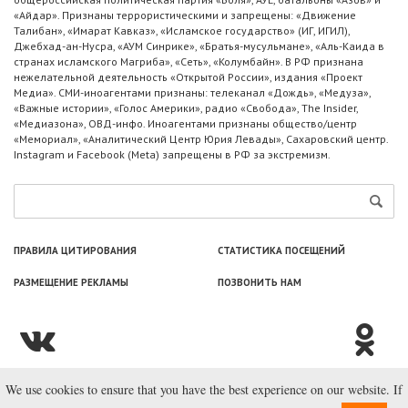
«Айдар». Признаны террористическими и запрещены: «Движение
Талибан», «Имарат Кавказ», «Исламское государство» (ИГ, ИГИЛ),
Джебхад-ан-Нусра, «АУМ Синрике», «Братья-мусульмане», «Аль-Каида в
странах исламского Магриба», «Сеть», «Колумбайн». В РФ признана
нежелательной деятельность «Открытой России», издания «Проект
Медиа». СМИ-иноагентами признаны: телеканал «Дождь», «Медуза»,
«Важные истории», «Голос Америки», радио «Свобода», The Insider,
«Медиазона», ОВД-инфо. Иноагентами признаны общество/центр
«Мемориал», «Аналитический Центр Юрия Левады», Сахаровский центр.
Instagram и Facebook (Metа) запрещены в РФ за экстремизм.
ПРАВИЛА ЦИТИРОВАНИЯ
СТАТИСТИКА ПОСЕЩЕНИЙ
РАЗМЕЩЕНИЕ РЕКЛАМЫ
ПОЗВОНИТЬ НАМ
We use cookies to ensure that you have the best experience on our website. If
© ООО «Лаборатория Новоcтей», 2003—2026.