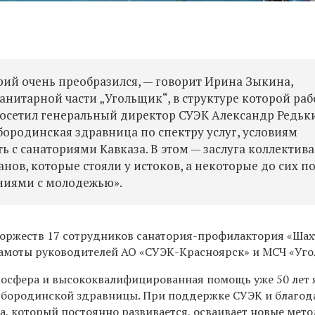
ий очень преобразился, — говорит Ирина Зыкина,
нитарной части „Угольщик“, в структуре которой раб
осетил генеральный директор СУЭК Александр Редьк
бородинская здравница по спектру услуг, условиям
с санаториями Кавказа. В этом — заслуга коллектива
анов, которые стояли у истоков, а некоторые до сих п
аниями с молодежью».
оржеств 17 сотрудников санатория-профилактория «Шах
амоты руководителей АО «СУЭК-Красноярск» и МСЧ «Уго
осфера и высококвалифицированная помощь уже 50 лет 
 бородинской здравницы. При поддержке СУЭК и благод
а, который постоянно развивается, осваивает новые мето