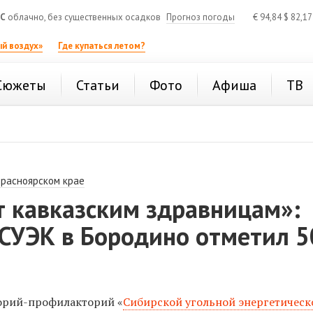
°C
облачно, без существенных осадков
Прогноз погоды
€
94,84
$
82,1
й воздух»
Где купаться летом?
Сюжеты
Статьи
Фото
Афиша
ТВ
Красноярском крае
т кавказским здравницам»:
СУЭК в Бородино отметил 5
орий-профилакторий «
Сибирской угольной энергетическ