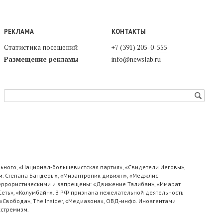
РЕКЛАМА
КОНТАКТЫ
Статистика посещений
+7 (391) 205-0-555
Размещение рекламы
info@newslab.ru
ьного, «Национал-большевистская партия», «Свидетели Иеговы»,
м. Степана Бандеры», «Мизантропик дивижн», «Меджлис
 террористическими и запрещены: «Движение Талибан», «Имарат
«Сеть», «Колумбайн». В РФ признана нежелательной деятельность
«Свобода», The Insider, «Медиазона», ОВД-инфо. Иноагентами
кстремизм.