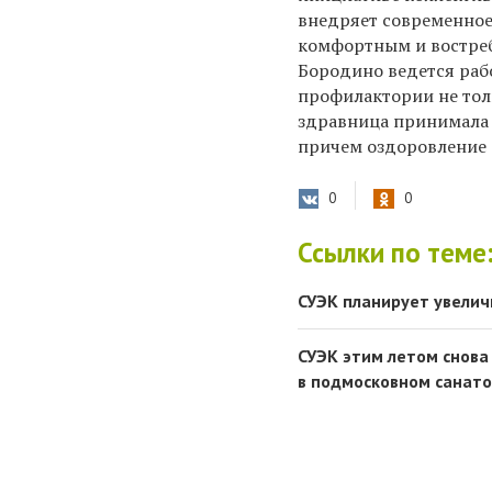
внедряет современное
комфортным и востреб
Бородино ведется рабо
профилактории не толь
здравница принимала 
причем оздоровление 
0
0
Ссылки по теме
СУЭК планирует увелич
СУЭК этим летом снова
в подмосковном санат