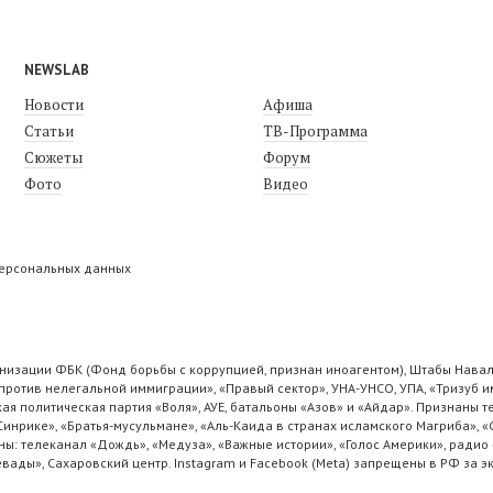
NEWSLAB
Новости
Афиша
Статьи
ТВ-Программа
Сюжеты
Форум
Фото
Видео
персональных данных
низации ФБК (Фонд борьбы с коррупцией, признан иноагентом), Штабы Навал
ротив нелегальной иммиграции», «Правый сектор», УНА-УНСО, УПА, «Тризуб и
ая политическая партия «Воля», АУЕ, батальоны «Азов» и «Айдар». Признаны
 Синрике», «Братья-мусульмане», «Аль-Каида в странах исламского Магриба», 
ы: телеканал «Дождь», «Медуза», «Важные истории», «Голос Америки», радио 
ады», Сахаровский центр. Instagram и Facebook (Metа) запрещены в РФ за э