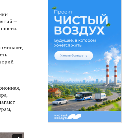
ики
иятий —
нности.
поминают,
сть
аторий-
оионная,
ера,
лагают
урам,