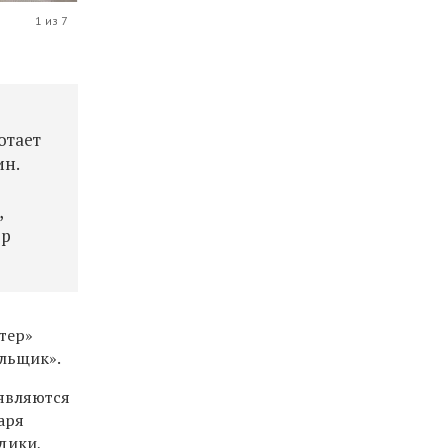
1 из 7
отает
ин.
,
ор
тер»
льщик».
являются
аря
дики,