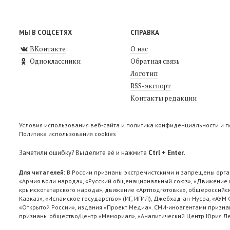
МЫ В СОЦСЕТЯХ
СПРАВКА
ВКонтакте
О нас
Одноклассники
Обратная связь
Логотип
RSS-экспорт
Контакты редакции
Условия использования веб-сайта и политика конфиденциальности и 
Политика использования cookies
Заметили ошибку? Выделите её и нажмите
Ctrl + Enter
.
Для читателей:
В России признаны экстремистскими и запрещены орга
«Армия воли народа», «Русский общенациональный союз», «Движение п
крымскотатарского народа», движение «Артподготовка», общероссийск
Кавказ», «Исламское государство» (ИГ, ИГИЛ), Джебхад-ан-Нусра, «АУМ
«Открытой России», издания «Проект Медиа». СМИ-иноагентами признан
признаны общество/центр «Мемориал», «Аналитический Центр Юрия Лев