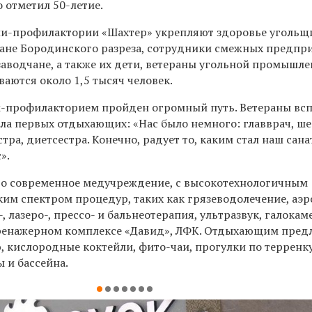
о отметил 50-летие.
рии-профилактории «Шахтер» укрепляют здоровье угольщ
ране Бородинского разреза, сотрудники смежных предпр
аводчане, а также их дети, ветераны угольной промышле
ваются около 1,5 тысяч человек.
м-профилакторием пройден огромный путь. Ветераны вс
ала первых отдыхающих: «Нас было немного: главврач, ше
стра, диетсестра. Конечно, радует то, каким стал наш сан
».
то современное медучреждение, с высокотехнологичным
им спектром процедур, таких как грязеводолечение, аэр
-, лазеро-, прессо- и бальнеотерапия, ультразвук, галокам
тренажерном комплексе «Давид», ЛФК. Отдыхающим пред
 кислородные коктейли, фито-чаи, прогулки по терренк
 и бассейна.