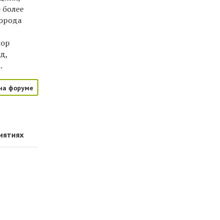
 более
города
пор
д,
.
на форуме
иятиях