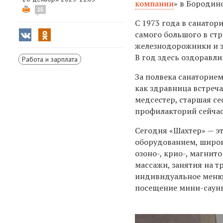
компании
» в Бородин
25
С 1973 года в санато
самого большого в ст
железнодорожники и з
В год здесь оздоравли
Работа и зарплата
За полвека санаторие
как здравница встреч
медсестер, старшая се
профилакторий сейчас
Сегодня «Шахтер» — э
оборудованием, широк
озоно-, крио-, магнито
массажи, занятия на 
индивидуальное меню,
посещение мини-сауны