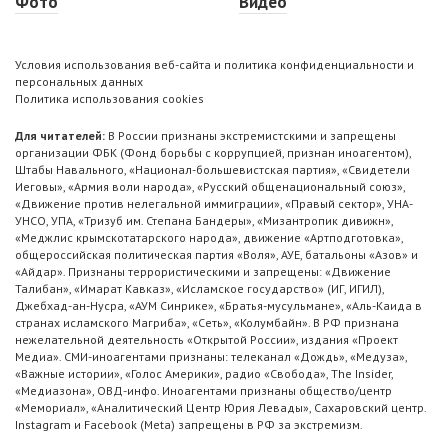
Фото
Видео
Условия использования веб-сайта и политика конфиденциальности и
персональных данных
Политика использования cookies
Для читателей:
В России признаны экстремистскими и запрещены
организации ФБК (Фонд борьбы с коррупцией, признан иноагентом),
Штабы Навального, «Национал-большевистская партия», «Свидетели
Иеговы», «Армия воли народа», «Русский общенациональный союз»,
«Движение против нелегальной иммиграции», «Правый сектор», УНА-
УНСО, УПА, «Тризуб им. Степана Бандеры», «Мизантропик дивижн»,
«Меджлис крымскотатарского народа», движение «Артподготовка»,
общероссийская политическая партия «Воля», АУЕ, батальоны «Азов» и
«Айдар». Признаны террористическими и запрещены: «Движение
Талибан», «Имарат Кавказ», «Исламское государство» (ИГ, ИГИЛ),
Джебхад-ан-Нусра, «АУМ Синрике», «Братья-мусульмане», «Аль-Каида в
странах исламского Магриба», «Сеть», «Колумбайн». В РФ признана
нежелательной деятельность «Открытой России», издания «Проект
Медиа». СМИ-иноагентами признаны: телеканал «Дождь», «Медуза»,
«Важные истории», «Голос Америки», радио «Свобода», The Insider,
«Медиазона», ОВД-инфо. Иноагентами признаны общество/центр
«Мемориал», «Аналитический Центр Юрия Левады», Сахаровский центр.
Instagram и Facebook (Metа) запрещены в РФ за экстремизм.