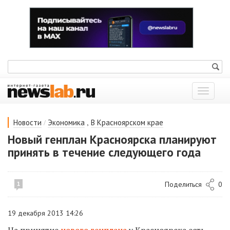
Показат
меню
/
,
Новости
Экономика
В Красноярском крае
Новый генплан Красноярска планируют
принять в течение следующего года
Поделиться
0
1
19 декабря 2013 14:26
На принятие
нового генплана
у Красноярска есть