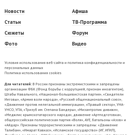
Новости
Афиша
Статьи
ТВ-Программа
Сюжеты
Форум
Фото
Видео
Условия использования веб-сайта и политика конфиденциальности и
персональных данных
Политика использования cookies
Для читателей:
В России признаны экстремистскими и запрещены
организации ФБК (Фонд борьбы с коррупцией, признан иноагентом),
Штабы Навального, «Национал-большевистская партия», «Свидетели
Иеговы», «Армия воли народа», «Русский общенациональный союз»,
«Движение против нелегальной иммиграции», «Правый сектор», УНА-
УНСО, УПА, «Тризуб им. Степана Бандеры», «Мизантропик дивижн»,
«Меджлис крымскотатарского народа», движение «Артподготовка»,
общероссийская политическая партия «Воля», АУЕ, батальоны «Азов» и
«Айдар». Признаны террористическими и запрещены: «Движение
Талибан», «Имарат Кавказ», «Исламское государство» (ИГ, ИГИЛ),