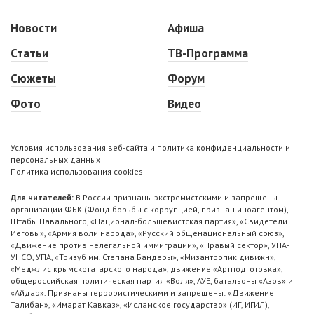
Новости
Афиша
Статьи
ТВ-Программа
Сюжеты
Форум
Фото
Видео
Условия использования веб-сайта и политика конфиденциальности и
персональных данных
Политика использования cookies
Для читателей:
В России признаны экстремистскими и запрещены
организации ФБК (Фонд борьбы с коррупцией, признан иноагентом),
Штабы Навального, «Национал-большевистская партия», «Свидетели
Иеговы», «Армия воли народа», «Русский общенациональный союз»,
«Движение против нелегальной иммиграции», «Правый сектор», УНА-
УНСО, УПА, «Тризуб им. Степана Бандеры», «Мизантропик дивижн»,
«Меджлис крымскотатарского народа», движение «Артподготовка»,
общероссийская политическая партия «Воля», АУЕ, батальоны «Азов» и
«Айдар». Признаны террористическими и запрещены: «Движение
Талибан», «Имарат Кавказ», «Исламское государство» (ИГ, ИГИЛ),