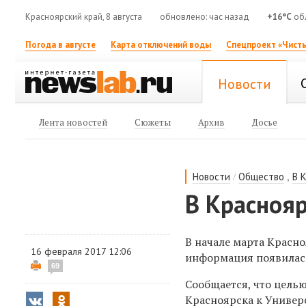
Красноярский край, 8 августа
обновлено: час назад
+16°C
обл
Погода в августе
Карта отключений воды
Спецпроект «Чисты
Новости
Лента новостей
Сюжеты
Архив
Досье
/
,
Новости
Общество
В 
В Краснояр
В начале марта Красн
16 февраля 2017 12:06
информация появилас
69
Сообщается, что целью
Красноярска к Универ