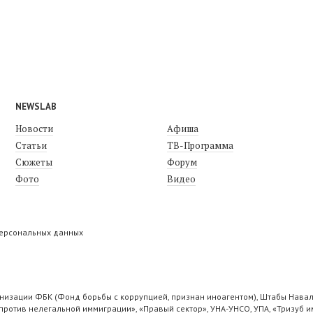
NEWSLAB
Новости
Афиша
Статьи
ТВ-Программа
Сюжеты
Форум
Фото
Видео
персональных данных
низации ФБК (Фонд борьбы с коррупцией, признан иноагентом), Штабы Навал
ротив нелегальной иммиграции», «Правый сектор», УНА-УНСО, УПА, «Тризуб и