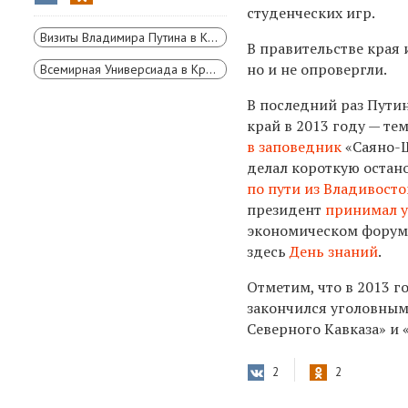
студенческих игр.
Визиты Владимира Путина в Красноярск
В правительстве края
но и не опровергли.
Всемирная Универсиада в Красноярске
В последний раз Пути
край в 2013 году — те
в
заповедник
«Саяно-Ш
делал короткую остан
по пути из Владивосто
президент
принимал у
экономическом форуме,
здесь
День знаний
.
Отметим, что в 2013 г
закончился уголовным
Северного Кавказа» и 
2
2