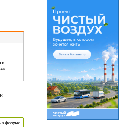
 и
жал
чи
на форуме