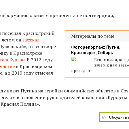
 информацию о визите президента не подтвердили,
н посещал Красноярский
Материалы по теме
м летом он
заезжал
ушенский», а в сентябре
Фоторепортаж: Путин,
Красноярск, Сибирь
овку в Красноярске
ка в Курган
. В 2012 году
Вспомнили, когда
зачем к нам заез
частие
в Красноярском
президент
 а в 2010 году отмечал
оду визит Путина на стройки олимпийских объектов в Со
 делом в отношении руководителей компаний «Курорты
«Красная Поляна».
69
Обсудить 