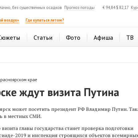
ачно, без существенных осадков
Прогноз погоды
€
94,84
$
82,17
Кур
й воздух»
Где купаться летом?
Сюжеты
Статьи
Фото
Афиша
ТВ
Красноярском крае
ске ждут визита Путина
оярск может посетить президент РФ Владимир Путин. Так
ь в местных СМИ.
 визита главы государства станет проверка подготовки
сиаде-2019 и инспекция
строящихся объектов всемирны