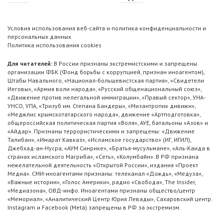
Условия использования веб-сайта и политика конфиденциальности и
персональных данных
Политика использования cookies
Для читателей:
В России признаны экстремистскими и запрещены
организации ФБК (Фонд борьбы с коррупцией, признан иноагентом),
Штабы Навального, «Национал-большевистская партия», «Свидетели
Иеговы», «Армия воли народа», «Русский общенациональный союз»,
«Движение против нелегальной иммиграции», «Правый сектор», УНА-
УНСО, УПА, «Тризуб им. Степана Бандеры», «Мизантропик дивижн»,
«Меджлис крымскотатарского народа», движение «Артподготовка»,
общероссийская политическая партия «Воля», АУЕ, батальоны «Азов» и
«Айдар». Признаны террористическими и запрещены: «Движение
Талибан», «Имарат Кавказ», «Исламское государство» (ИГ, ИГИЛ),
Джебхад-ан-Нусра, «АУМ Синрике», «Братья-мусульмане», «Аль-Каида в
странах исламского Магриба», «Сеть», «Колумбайн». В РФ признана
нежелательной деятельность «Открытой России», издания «Проект
Медиа». СМИ-иноагентами признаны: телеканал «Дождь», «Медуза»,
«Важные истории», «Голос Америки», радио «Свобода», The Insider,
«Медиазона», ОВД-инфо. Иноагентами признаны общество/центр
«Мемориал», «Аналитический Центр Юрия Левады», Сахаровский центр.
Instagram и Facebook (Metа) запрещены в РФ за экстремизм.