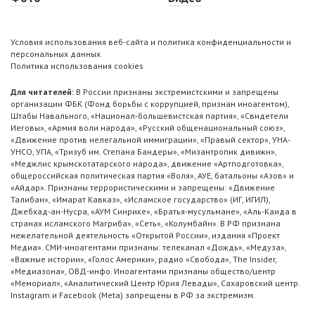
Условия использования веб-сайта и политика конфиденциальности и
персональных данных
Политика использования cookies
Для читателей:
В России признаны экстремистскими и запрещены
организации ФБК (Фонд борьбы с коррупцией, признан иноагентом),
Штабы Навального, «Национал-большевистская партия», «Свидетели
Иеговы», «Армия воли народа», «Русский общенациональный союз»,
«Движение против нелегальной иммиграции», «Правый сектор», УНА-
УНСО, УПА, «Тризуб им. Степана Бандеры», «Мизантропик дивижн»,
«Меджлис крымскотатарского народа», движение «Артподготовка»,
общероссийская политическая партия «Воля», АУЕ, батальоны «Азов» и
«Айдар». Признаны террористическими и запрещены: «Движение
Талибан», «Имарат Кавказ», «Исламское государство» (ИГ, ИГИЛ),
Джебхад-ан-Нусра, «АУМ Синрике», «Братья-мусульмане», «Аль-Каида в
странах исламского Магриба», «Сеть», «Колумбайн». В РФ признана
нежелательной деятельность «Открытой России», издания «Проект
Медиа». СМИ-иноагентами признаны: телеканал «Дождь», «Медуза»,
«Важные истории», «Голос Америки», радио «Свобода», The Insider,
«Медиазона», ОВД-инфо. Иноагентами признаны общество/центр
«Мемориал», «Аналитический Центр Юрия Левады», Сахаровский центр.
Instagram и Facebook (Metа) запрещены в РФ за экстремизм.