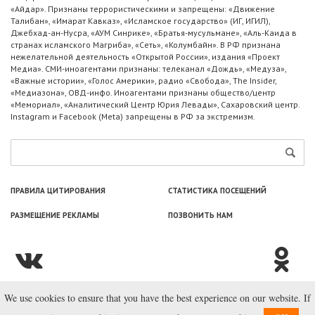
«Айдар». Признаны террористическими и запрещены: «Движение
Талибан», «Имарат Кавказ», «Исламское государство» (ИГ, ИГИЛ),
Джебхад-ан-Нусра, «АУМ Синрике», «Братья-мусульмане», «Аль-Каида в
странах исламского Магриба», «Сеть», «Колумбайн». В РФ признана
нежелательной деятельность «Открытой России», издания «Проект
Медиа». СМИ-иноагентами признаны: телеканал «Дождь», «Медуза»,
«Важные истории», «Голос Америки», радио «Свобода», The Insider,
«Медиазона», ОВД-инфо. Иноагентами признаны общество/центр
«Мемориал», «Аналитический Центр Юрия Левады», Сахаровский центр.
Instagram и Facebook (Metа) запрещены в РФ за экстремизм.
ПРАВИЛА ЦИТИРОВАНИЯ
СТАТИСТИКА ПОСЕЩЕНИЙ
РАЗМЕЩЕНИЕ РЕКЛАМЫ
ПОЗВОНИТЬ НАМ
We use cookies to ensure that you have the best experience on our website. If
© ООО «Лаборатория Новоcтей», 2003—2026.