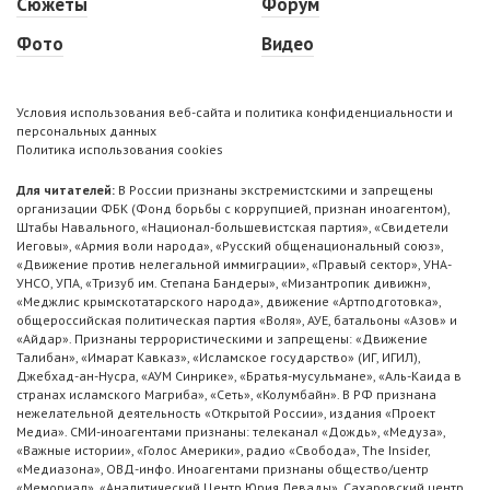
Сюжеты
Форум
Фото
Видео
Условия использования веб-сайта и политика конфиденциальности и
персональных данных
Политика использования cookies
Для читателей:
В России признаны экстремистскими и запрещены
организации ФБК (Фонд борьбы с коррупцией, признан иноагентом),
Штабы Навального, «Национал-большевистская партия», «Свидетели
Иеговы», «Армия воли народа», «Русский общенациональный союз»,
«Движение против нелегальной иммиграции», «Правый сектор», УНА-
УНСО, УПА, «Тризуб им. Степана Бандеры», «Мизантропик дивижн»,
«Меджлис крымскотатарского народа», движение «Артподготовка»,
общероссийская политическая партия «Воля», АУЕ, батальоны «Азов» и
«Айдар». Признаны террористическими и запрещены: «Движение
Талибан», «Имарат Кавказ», «Исламское государство» (ИГ, ИГИЛ),
Джебхад-ан-Нусра, «АУМ Синрике», «Братья-мусульмане», «Аль-Каида в
странах исламского Магриба», «Сеть», «Колумбайн». В РФ признана
нежелательной деятельность «Открытой России», издания «Проект
Медиа». СМИ-иноагентами признаны: телеканал «Дождь», «Медуза»,
«Важные истории», «Голос Америки», радио «Свобода», The Insider,
«Медиазона», ОВД-инфо. Иноагентами признаны общество/центр
«Мемориал», «Аналитический Центр Юрия Левады», Сахаровский центр.