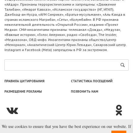
«Айдар». Признаны террористическими и запрещены: «Движение
Талибан», «Имарат Кавказ», «Исламское государство» (ИГ, ИГИЛ),
Джебхад-ан-Нусра, «АУМ Синрике», «Братья-мусульмане», «Аль-Каида в
странах исламского Магриба», «Сеть», «Колумбайн». В РФ признана
нежелательной деятельность «Открытой России», издания «Проект
Медиа». СМИ-иноагентами признаны: телеканал «Дождь», «Медуза»,
«Важные истории», «Голос Америки», радио «Свобода», The Insider,
«Медиазона», ОВД-инфо. Иноагентами признаны общество/центр
«Мемориал», «Аналитический Центр Юрия Левады», Сахаровский центр.
Instagram и Facebook (Metа) запрещены в РФ за экстремизм.
ПРАВИЛА ЦИТИРОВАНИЯ
СТАТИСТИКА ПОСЕЩЕНИЙ
РАЗМЕЩЕНИЕ РЕКЛАМЫ
ПОЗВОНИТЬ НАМ
We use cookies to ensure that you have the best experience on our website. If
© ООО «Лаборатория Новоcтей», 2003—2026.