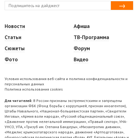
Новости
Афиша
Статьи
ТВ-Программа
Сюжеты
Форум
Фото
Видео
Условия использования веб-сайта и политика конфиденциальности и
персональных данных
Политика использования cookies
Для читателей:
В России признаны экстремистскими и запрещены
организации ФБК (Фонд борьбы с коррупцией, признан иноагентом),
Штабы Навального, «Национал-большевистская партия», «Свидетели
Иеговы», «Армия воли народа», «Русский общенациональный союз»,
«Движение против нелегальной иммиграции», «Правый сектор», УНА-
УНСО, УПА, «Тризуб им. Степана Бандеры», «Мизантропик дивижн»,
«Меджлис крымскотатарского народа», движение «Артподготовка»,
общероссийская политическая партия «Воля», АУЕ, батальоны «Азов» и