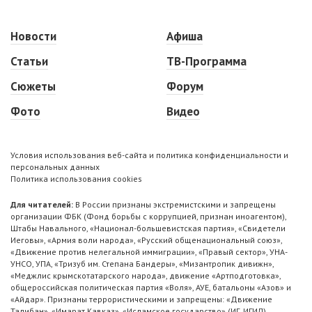
Новости
Афиша
Статьи
ТВ-Программа
Сюжеты
Форум
Фото
Видео
Условия использования веб-сайта и политика конфиденциальности и
персональных данных
Политика использования cookies
Для читателей:
В России признаны экстремистскими и запрещены
организации ФБК (Фонд борьбы с коррупцией, признан иноагентом),
Штабы Навального, «Национал-большевистская партия», «Свидетели
Иеговы», «Армия воли народа», «Русский общенациональный союз»,
«Движение против нелегальной иммиграции», «Правый сектор», УНА-
УНСО, УПА, «Тризуб им. Степана Бандеры», «Мизантропик дивижн»,
«Меджлис крымскотатарского народа», движение «Артподготовка»,
общероссийская политическая партия «Воля», АУЕ, батальоны «Азов» и
«Айдар». Признаны террористическими и запрещены: «Движение
Талибан», «Имарат Кавказ», «Исламское государство» (ИГ, ИГИЛ),