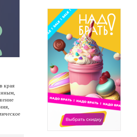
в края
анным,
ожение
ния,
мическое