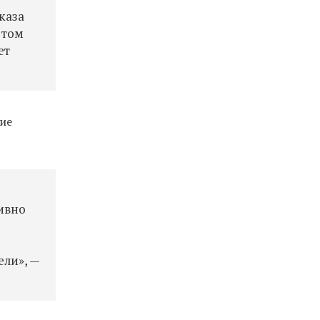
каза
 том
ет
вие
ивно
ели», —