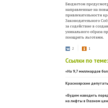
Бюджетом предусмотр
направленные на
повы
привлекательности кр
Законодательного Соб
за содействие в созда
уникального образа п
поощрять льготами.
2
1
Ссылки по теме
«На 9,7 миллиардов бо
Красноярские депутат
«Будем наводить поряд
на лифты в Глазном це