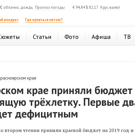
°C
облачно, дождь
Прогноз погоды
€
94,84
$
82,17
Курс валют
й воздух»
Где купаться летом?
Сюжеты
Статьи
Фото
Афиша
ТВ
Красноярском крае
рском крае приняли бюджет
оящую трёхлетку. Первые дв
удет дефицитным
во втором чтении приняли краевой бюджет на 2019 год и