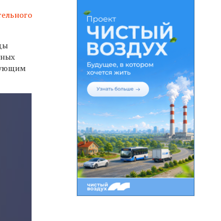
тельного
ды
ьных
дующим