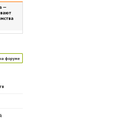
а —
вивают
имства
на форуме
тв
й