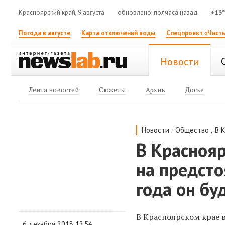
Красноярский край, 9 августа
обновлено: полчаса назад
+13
Погода в августе
Карта отключений воды
Спецпроект «Чисты
Новости
Лента новостей
Сюжеты
Архив
Досье
/
,
Новости
Общество
В 
В Красноя
на предст
года он б
В Красноярском крае 
6 декабря 2018 12:54