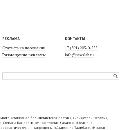
РЕКЛАМА
КОНТАКТЫ
Статистика посещений
+7 (391) 205-0-555
Размещение рекламы
info@newslab.ru
ьного, «Национал-большевистская партия», «Свидетели Иеговы»,
м. Степана Бандеры», «Мизантропик дивижн», «Меджлис
 террористическими и запрещены: «Движение Талибан», «Имарат