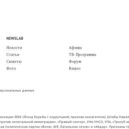
NEWSLAB
Новости
Афиша
Статьи
ТВ-Программа
Сюжеты
Форум
Фото
Видео
персональных данных
низации ФБК (Фонд борьбы с коррупцией, признан иноагентом), Штабы Навал
ротив нелегальной иммиграции», «Правый сектор», УНА-УНСО, УПА, «Тризуб и
ая политическая партия «Воля», АУЕ, батальоны «Азов» и «Айдар». Признаны