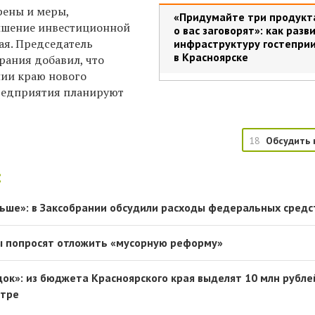
ены и меры,
«Придумайте три продукт
шение инвестиционной
о вас заговорят»: как раз
ая. Председатель
инфраструктуру гостепри
в Красноярске
рания добавил, что
нии краю нового
редприятия планируют
18
Обсудить 
:
льше»: в Заксобрании обсудили расходы федеральных средс
ы попросят отложить «мусорную реформу»
ок»: из бюджета Красноярского края выделят 10 млн рубле
нтре