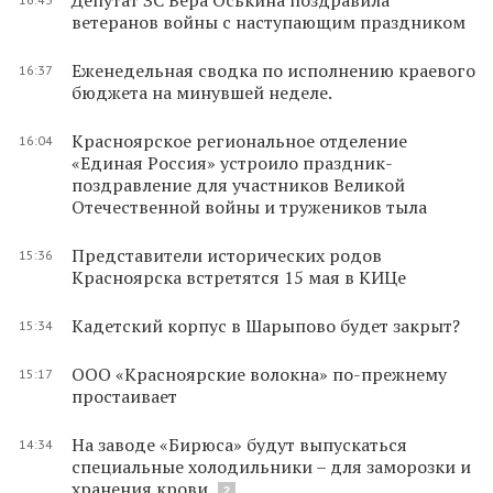
ветеранов войны с наступающим праздником
Еженедельная сводка по исполнению краевого
16:37
бюджета на минувшей неделе.
Красноярское региональное отделение
16:04
«Единая Россия» устроило праздник-
поздравление для участников Великой
Отечественной войны и тружеников тыла
Представители исторических родов
15:36
Красноярска встретятся 15 мая в КИЦе
Кадетский корпус в Шарыпово будет закрыт?
15:34
ООО «Красноярские волокна» по-прежнему
15:17
простаивает
На заводе «Бирюса» будут выпускаться
14:34
специальные холодильники – для заморозки и
хранения крови
2