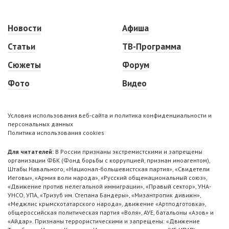
Новости
Афиша
Статьи
ТВ-Программа
Сюжеты
Форум
Фото
Видео
Условия использования веб-сайта и политика конфиденциальности и
персональных данных
Политика использования cookies
Для читателей:
В России признаны экстремистскими и запрещены
организации ФБК (Фонд борьбы с коррупцией, признан иноагентом),
Штабы Навального, «Национал-большевистская партия», «Свидетели
Иеговы», «Армия воли народа», «Русский общенациональный союз»,
«Движение против нелегальной иммиграции», «Правый сектор», УНА-
УНСО, УПА, «Тризуб им. Степана Бандеры», «Мизантропик дивижн»,
«Меджлис крымскотатарского народа», движение «Артподготовка»,
общероссийская политическая партия «Воля», АУЕ, батальоны «Азов» и
«Айдар». Признаны террористическими и запрещены: «Движение