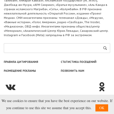
Талибан», «Имарат Кавказ», «Исламское государство» (ИГ, ИГИЛ),
Джебхад-ан-Нусра, «АУМ Синрике», «Братья-мусульмане», «Аль-Каида в
странах исламского Магриба», «Сеть», «Колумбайн». В РФ признана
нежелательной деятельность «Открытой России», издания «Проект
Медиа». СМИ-иноагентами признаны: телеканал «Дождь», «Медуза»,
«Важные истории», «Голос Америки», радио «Свобода», The Insider,
«Медиазона», ОВД-инфо. Иноагентами признаны общество/центр
«Мемориал», «Аналитический Центр Юрия Левады», Сахаровский центр.
Instagram и Facebook (Metа) запрещены в РФ за экстремизм.
ПРАВИЛА ЦИТИРОВАНИЯ
СТАТИСТИКА ПОСЕЩЕНИЙ
РАЗМЕЩЕНИЕ РЕКЛАМЫ
ПОЗВОНИТЬ НАМ
We use cookies to ensure that you have the best experience on our website. If
© ООО «Лаборатория Новоcтей», 2003—2026.
you continue to use this site we assume that you accept this.
OK