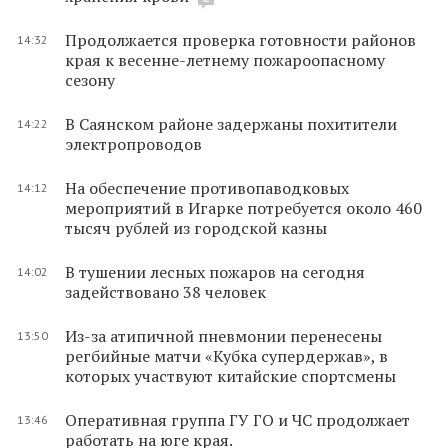
Продолжается проверка готовности районов
14:32
края к весенне-летнему пожароопасному
сезону
В Саянском районе задержаны похитители
14:22
электропроводов
На обеспечение противопаводковых
14:12
мероприятий в Игарке потребуется около 460
тысяч рублей из городской казны
В тушении лесных пожаров на сегодня
14:02
задействовано 38 человек
Из-за атипичной пневмонии перенесены
13:50
регбийные матчи «Кубка супердержав», в
которых участвуют китайские спортсмены
Оперативная группа ГУ ГО и ЧС продолжает
13:46
работать на юге края.