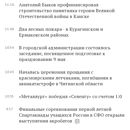
Анатолий Быков профинансировал
11:10
строительство памятника героям Великой
Отечественной войны в Канске
Два лесных пожара - в Курагинском и
11:04
Ермаковском районах
В городской администрации состоялось
10:54
заседание, посвященное подготовке к
празднованию 9 мая
Началась церемония прощания с
10:43
красноярскими летчиками, погибшими в
авиакатастрофе в Читинской области
«Металлург» победил «Селенгу» со счетом 1:0
10:35
Финальные соревнования первой летней
9:57
Спартакиады учащихся России в СФО открыли
выступления акробатов
1