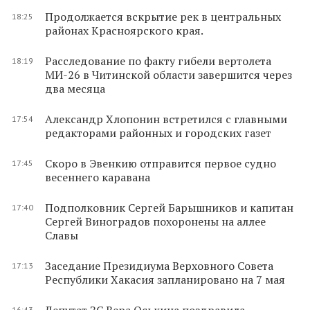
Продолжается вскрытие рек в центральных
18:25
районах Красноярского края.
Расследование по факту гибели вертолета
18:19
МИ-26 в Читинской области завершится через
два месяца
Александр Хлопонин встретился с главными
17:54
редакторами районных и городских газет
Скоро в Эвенкию отправится первое судно
17:45
весеннего каравана
Подполковник Сергей Барышников и капитан
17:40
Сергей Виноградов похоронены на аллее
Славы
Заседание Президиума Верховного Совета
17:13
Республики Хака­сия запланировано на 7 мая
Депутат ЗС Вера Оськина поздравила
16:43