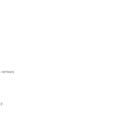
5-летних
у.