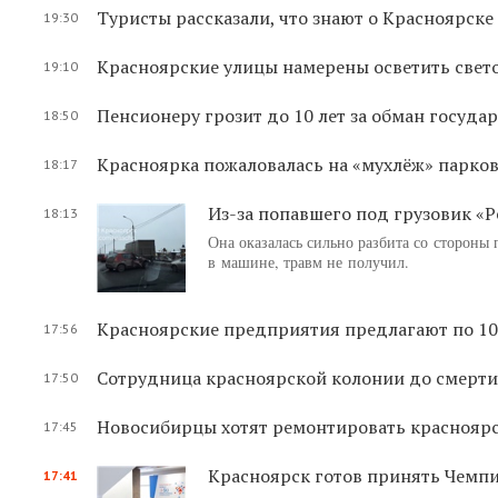
Туристы рассказали, что знают о Красноярске
19:30
Красноярские улицы намерены осветить свет
19:10
Пенсионеру грозит до 10 лет за обман государ
18:50
Красноярка пожаловалась на «мухлёж» парк
18:17
Из-за попавшего под грузовик «
18:13
Она оказалась сильно разбита со стороны 
в машине, травм не получил.
Красноярские предприятия предлагают по 100
17:56
Сотрудница красноярской колонии до смерти
17:50
Новосибирцы хотят ремонтировать краснояр
17:45
Красноярск готов принять Чемп
17:41