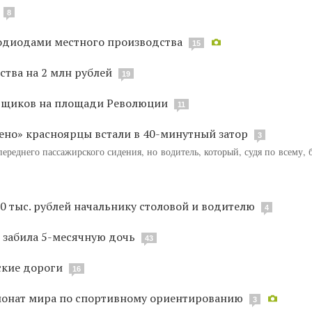
8
одиодами местного производства
15
ства на 2 млн рублей
19
овщиков на площади Революции
11
Рено» красноярцы встали в 40-минутный затор
3
переднего пассажирского сидения, но водитель, который, судя по всему,
 тыс. рублей начальнику столовой и водителю
4
 забила 5-месячную дочь
43
ские дороги
16
ионат мира по спортивному ориентированию
3