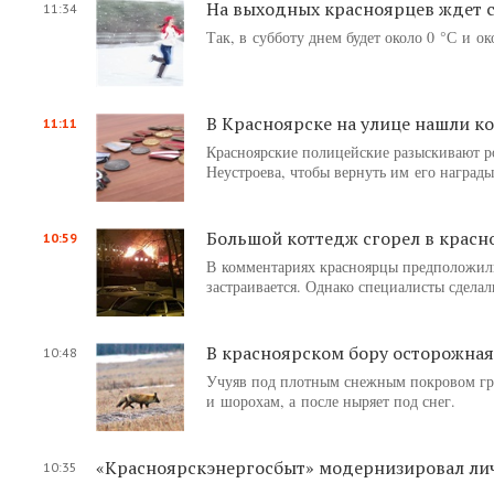
На выходных красноярцев ждет с
11:34
Так, в субботу днем будет около 0 °С и о
В Красноярске на улице нашли ко
11:11
Красноярские полицейские разыскивают р
Неустроева, чтобы вернуть им его награды
Большой коттедж сгорел в красно
10:59
В комментариях красноярцы предположил
застраивается. Однако специалисты сдела
В красноярском бору осторожна
10:48
Учуяв под плотным снежным покровом гры
и шорохам, а после ныряет под снег.
«Красноярскэнергосбыт» модернизировал лич
10:35