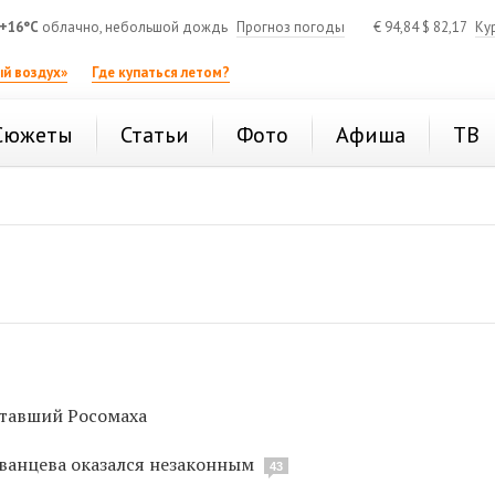
+16°C
облачно, небольшой дождь
Прогноз погоды
€
94,84
$
82,17
Ку
й воздух»
Где купаться летом?
Сюжеты
Статьи
Фото
Афиша
ТВ
ставший Росомаха
ванцева оказался незаконным
43