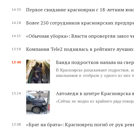
Первое свидание красноярки с 18-летним юн
14:33
Более 250 сотрудников красноярских предпри
14:28
«Обычная уборка»: Власти опровергли завоз ч
14:15
Компания Tele2 поднялась в рейтинге лучших
13:58
Банда подростков напала на свер
13:40
В Красноярске разыскивают подростков, к
школьников и отобрали у одного из них т
Автоледи в центре Красноярска в
13:24
«Сейчас не модно из крайнего ряда повор
«Брат на брата»: Красноярец погиб от рук ре
13:08