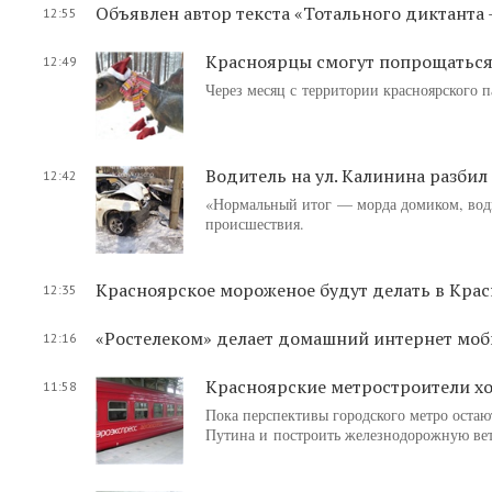
Объявлен автор текста «Тотального диктанта 
12:55
Красноярцы смогут попрощаться
12:49
Через месяц с территории красноярского 
Водитель на ул. Калинина разбил
12:42
«Нормальный итог — морда домиком, води
происшествия.
Красноярское мороженое будут делать в Кра
12:35
«Ростелеком» делает домашний интернет мо
12:16
Красноярские метростроители хо
11:58
Пока перспективы городского метро оста
Путина и построить железнодорожную вет