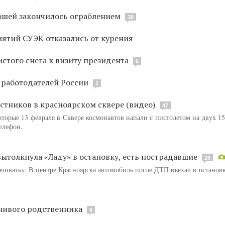
ошей закончилось ограблением
38
ятий СУЭК отказались от курения
истого снега к визиту президента
6
 работодателей России
2
стников в красноярском сквере (видео)
47
оторые 13 февраля в Сквере космонавтов напали с пистолетом на двух 1
елефон.
ытолкнула «Ладу» в остановку, есть пострадавшие
26
ачивать»: В центре Красноярска автомобиль после ДТП въехал в остановк
внивого родственника
8