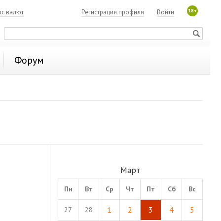
18+
рс валют
Регистрация профиля
Войти
Форум
Март
Пн
Вт
Ср
Чт
Пт
Сб
Вс
1
2
3
4
5
27
28