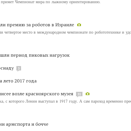
аз примет Чемпионат мира по лыжному ориентированию.
ли премию за роботов в Израиле
и четвертое место в международном чемпионате по робототехнике и уд
ошли период пиковых нагрузок
рсиаду
3
 лето 2017 года
исее возле красноярского музея
31
а, с которого Ленин выступал в 1917 году. А сам пароход временно пре
ии армспорта и бочче