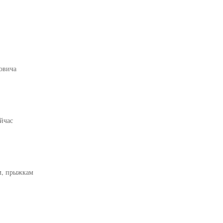
овича
йчас
м, прыжкам