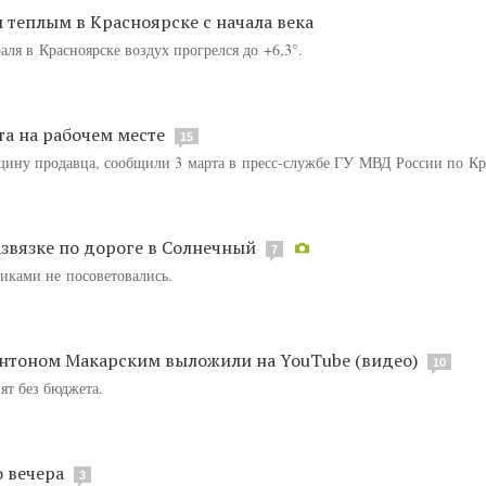
теплым в Красноярске с начала века
ля в Красноярске воздух прогрелся до +6,3°.
а на рабочем месте
15
щину продавца, сообщили 3 марта в пресс-службе ГУ МВД России по Кр
звязке по дороге в Солнечный
7
иками не посоветовались.
Антоном Макарским выложили на YouTube (видео)
10
ят без бюджета.
 вечера
3