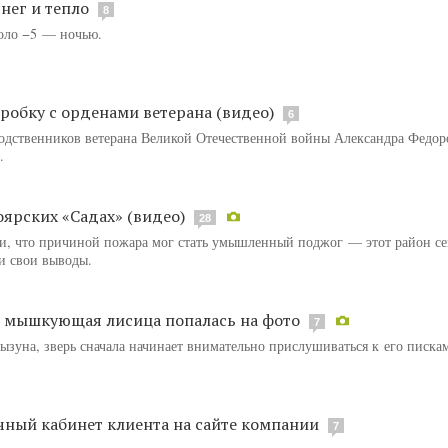
нег и тепло
8
коло −5 — ночью.
робку с орденами ветерана (видео)
6
одственников ветерана Великой Отечественной войны Александра Федор
.
ярских «Садах» (видео)
28
и, что причиной пожара мог стать умышленный поджог — этот район се
ли свои выводы.
я мышкующая лисица попалась на фото
7
зуна, зверь сначала начинает внимательно прислушиваться к его писка
ный кабинет клиента на сайте компании
7