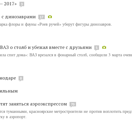
— 2017»
3
 с динозаврами
17
парка флоры и фауны «Роев ручей» уберут фигуры динозавров.
 ВАЗ о столб и убежал вместе с друзьями
5
ла спит дома»: ВАЗ врезался в фонарный столб, сообщили 3 марта оче
снодаре
8
бильным
тят заняться аэроэкспрессом
70
ются туманными, красноярские метростроители не против воплотить пре
ку в аэропорт.