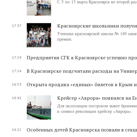
С 5 по 13 марта Красноярск во второй р
Красноярские школьники получи
17:37
Ученики красноярской школы № 149 занял
премии.
Предприятия СГК в Красноярске успешно пр
17:29
В Красноярске подсчитали расходы на Униве
17:14
Открыта продажа «единых» билетов в Крым на
16:53
Крейсер «Аврора» появился на Ен
16:41
Для экспозиции построили макет броневик
в символ революции крейсер «Аврора».
Особенных детей Красноярска позвали в секц
16:22