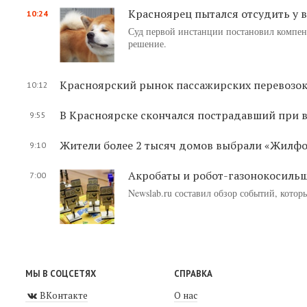
Красноярец пытался отсудить у 
10:24
Суд первой инстанции постановил компенс
решение.
Красноярский рынок пассажирских перевозок
10:12
В Красноярске скончался пострадавший при в
9:55
Жители более 2 тысяч домов выбрали «Жилф
9:10
Акробаты и робот-газонокосильщ
7:00
Newslab.ru составил обзор событий, котор
МЫ В СОЦСЕТЯХ
СПРАВКА
ВКонтакте
О нас