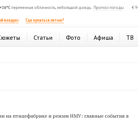
+16°C
переменная облачность, небольшой дождь
Прогноз погоды
€
9
й воздух»
Где купаться летом?
Сюжеты
Статьи
Фото
Афиша
ТВ
ин на птицефабрике и режим НМУ: главные события в