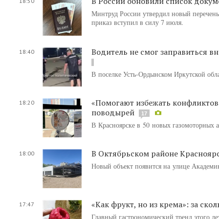
В России обновили список докум
18:50
Минтруд России утвердил новый перечень
приказ вступил в силу 7 июля.
Водитель не смог заправиться вн
18:40
В поселке Усть-Ордынском Иркутской обл
«Помогают избежать конфликтов»:
18:20
поводырей
17
В Красноярске в 50 новых газомоторных а
В Октябрьском районе Красноярс
18:00
Новый объект появится на улице Академик
«Как фрукт, но из крема»: за ск
17:47
Главный гастрономический тренд этого ле