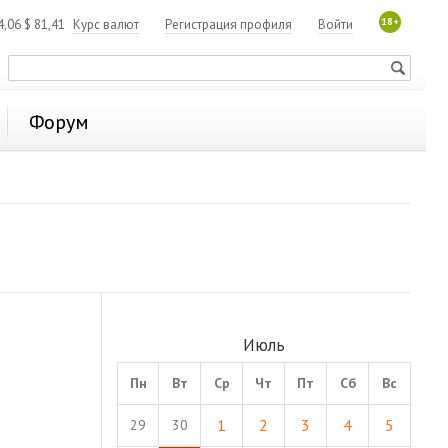
18+
4,06
$
81,41
Курс валют
Регистрация профиля
Войти
Форум
Июль
Пн
Вт
Ср
Чт
Пт
Сб
Вс
1
2
3
4
5
29
30