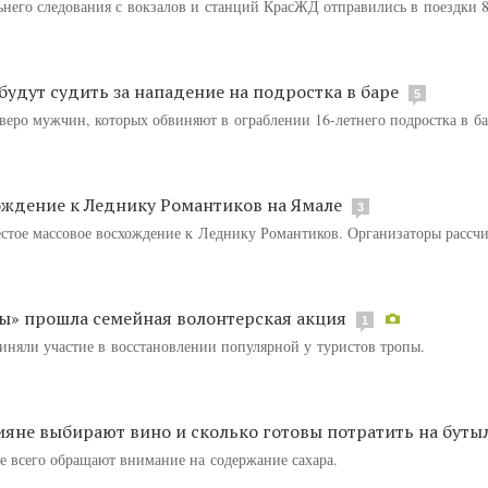
ьнего следования с вокзалов и станций КрасЖД отправились в поездки 8
удут судить за нападение на подростка в баре
5
тверо мужчин, которых обвиняют в ограблении 16-летнего подростка в ба
хождение к Леднику Романтиков на Ямале
3
естое массовое восхождение к Леднику Романтиков. Организаторы рассч
ы» прошла семейная волонтерская акция
1
иняли участие в восстановлении популярной у туристов тропы.
сияне выбирают вино и сколько готовы потратить на буты
е всего обращают внимание на содержание сахара.