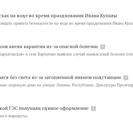
ках на воде во время празднования Ивана Купалы
людать правила безопасности на воде во время празднования Ивана Куп
ом ввели карантин из-за опасной болезни
7
рхатовская» в селе Бархатово выявлен случай ньюкаслской болезни пти
лся без света из-за затопленной ливнем подстанции
7
ние затронуло дома на улицах Ленина, Республики, Диктатуры Пролетар
ской ГЭС получили единое оформление
1
кого маршрута».