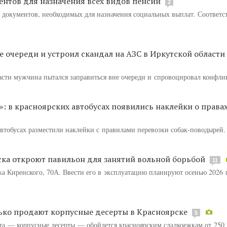
ентов для назначения всех видов пенсий
2
 документов, необходимых для назначения социальных выплат. Соответ
е очереди и устроил скандал на АЗС в Иркутской области
асти мужчина пытался заправиться вне очереди и спровоцировал конфли
 в красноярских автобусах появились наклейки о правах
втобусах разместили наклейки с правилами перевозки собак-поводырей.
ка откроют павильон для занятий вольной борьбой
11
а Киренского, 70А. Ввести его в эксплуатацию планируют осенью 2026 
олько продают корпусные десерты в Красноярске
5
та — корпусные десерты — обойдется красноярским сладкоежкам от 250 