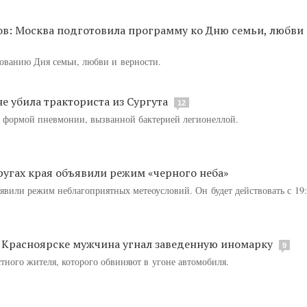
ов: Москва подготовила программу ко Дню семьи, любви 
ованию Дня семьи, любви и верности.
е убила тракториста из Сургута
12
й формой пневмонии, вызванной бактерией легионеллой.
ругах края объявили режим «черного неба»
ъявили режим неблагоприятных метеоусловий. Он будет действовать с 19
в Красноярске мужчина угнал заведенную иномарку
9
стного жителя, которого обвиняют в угоне автомобиля.