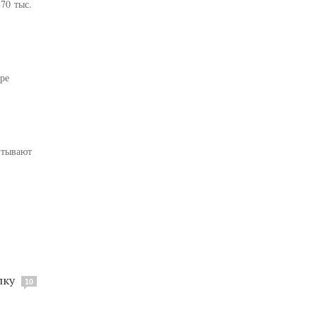
70 тыс.
ре
итывают
лку
10