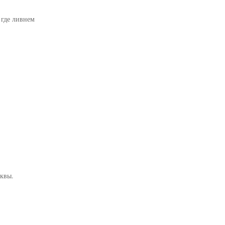
 где ливнем
квы.