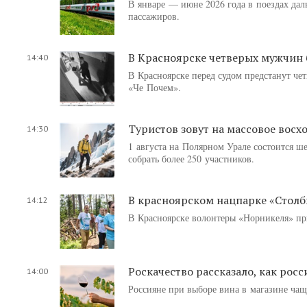
В январе — июне 2026 года в поездах дал
пассажиров.
В Красноярске четверых мужчин б
14:40
В Красноярске перед судом предстанут че
«Че Почем».
Туристов зовут на массовое вос
14:30
1 августа на Полярном Урале состоится ш
собрать более 250 участников.
В красноярском нацпарке «Столб
14:12
В Красноярске волонтеры «Норникеля» пр
Роскачество рассказало, как рос
14:00
Россияне при выборе вина в магазине чащ