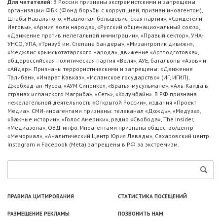
Для читателей:
В России признаны экстремистскими и запрещены
организации ФБК (Фонд борьбы с коррупцией, признан иноагентом),
Штабы Навального, «Национал-большевистская партия», «Свидетели
Иеговы», «Армия воли народа», «Русский общенациональный союз»,
«Движение против нелегальной иммиграции», «Правый сектор», УНА-
УНСО, УПА, «Тризуб им. Степана Бандеры», «Мизантропик дивижн»,
«Меджлис крымскотатарского народа», движение «Артподготовка»,
общероссийская политическая партия «Воля», АУЕ, батальоны «Азов» и
«Айдар». Признаны террористическими и запрещены: «Движение
Талибан», «Имарат Кавказ», «Исламское государство» (ИГ, ИГИЛ),
Джебхад-ан-Нусра, «АУМ Синрике», «Братья-мусульмане», «Аль-Каида в
странах исламского Магриба», «Сеть», «Колумбайн». В РФ признана
нежелательной деятельность «Открытой России», издания «Проект
Медиа». СМИ-иноагентами признаны: телеканал «Дождь», «Медуза»,
«Важные истории», «Голос Америки», радио «Свобода», The Insider,
«Медиазона», ОВД-инфо. Иноагентами признаны общество/центр
«Мемориал», «Аналитический Центр Юрия Левады», Сахаровский центр.
Instagram и Facebook (Metа) запрещены в РФ за экстремизм.
ПРАВИЛА ЦИТИРОВАНИЯ
СТАТИСТИКА ПОСЕЩЕНИЙ
РАЗМЕЩЕНИЕ РЕКЛАМЫ
ПОЗВОНИТЬ НАМ