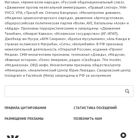
Иеговы», «Армия воли народа», «Русский общенациональный союз»,
«Движение против нелегальной иммиграции», «Правый сектор», УНА-
УНСО, УПА, «Тризуб им. Степана Бандеры», «Мизантропик дивижн»,
«Меджлис крымскотатарского народа», движение «Артподготовка»,
общероссийская политическая партия «Воля», АУЕ, батальоны «Азов» и
«Айдар». Признаны террористическими и запрещены: «Движение
Талибан», «Имарат Кавказ», «Исламское государство» (ИГ, ИГИЛ),
Джебхад-ан-Нусра, «АУМ Синрике», «Братья-мусульмане», «Аль-Каида в
странах исламского Магриба», «Сеть», «Колумбайн». В РФ признана
нежелательной деятельность «Открытой России», издания «Проект
Медиа». СМИ-иноагентами признаны: телеканал «Дождь», «Медуза»,
«Важные истории», «Голос Америки», радио «Свобода», The Insider,
«Медиазона», ОВД-инфо. Иноагентами признаны общество/центр
«Мемориал», «Аналитический Центр Юрия Левады», Сахаровский центр.
Instagram и Facebook (Metа) запрещены в РФ за экстремизм.
ПРАВИЛА ЦИТИРОВАНИЯ
СТАТИСТИКА ПОСЕЩЕНИЙ
РАЗМЕЩЕНИЕ РЕКЛАМЫ
ПОЗВОНИТЬ НАМ