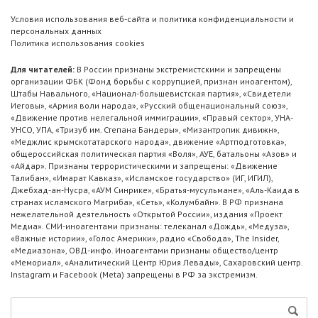
Условия использования веб-сайта и политика конфиденциальности и
персональных данных
Политика использования cookies
Для читателей:
В России признаны экстремистскими и запрещены
организации ФБК (Фонд борьбы с коррупцией, признан иноагентом),
Штабы Навального, «Национал-большевистская партия», «Свидетели
Иеговы», «Армия воли народа», «Русский общенациональный союз»,
«Движение против нелегальной иммиграции», «Правый сектор», УНА-
УНСО, УПА, «Тризуб им. Степана Бандеры», «Мизантропик дивижн»,
«Меджлис крымскотатарского народа», движение «Артподготовка»,
общероссийская политическая партия «Воля», АУЕ, батальоны «Азов» и
«Айдар». Признаны террористическими и запрещены: «Движение
Талибан», «Имарат Кавказ», «Исламское государство» (ИГ, ИГИЛ),
Джебхад-ан-Нусра, «АУМ Синрике», «Братья-мусульмане», «Аль-Каида в
странах исламского Магриба», «Сеть», «Колумбайн». В РФ признана
нежелательной деятельность «Открытой России», издания «Проект
Медиа». СМИ-иноагентами признаны: телеканал «Дождь», «Медуза»,
«Важные истории», «Голос Америки», радио «Свобода», The Insider,
«Медиазона», ОВД-инфо. Иноагентами признаны общество/центр
«Мемориал», «Аналитический Центр Юрия Левады», Сахаровский центр.
Instagram и Facebook (Metа) запрещены в РФ за экстремизм.