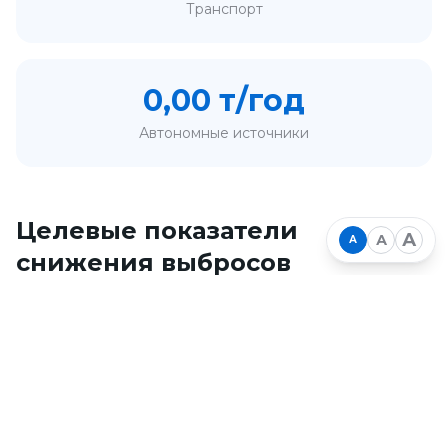
Транспорт
0,00 т/год
Автономные источники
Целевые показатели
А
А
А
снижения выбросов
Комплексный план предусматривает поэтапное
снижение объёма выбросов опасных
загрязняющих веществ в атмосферный воздух
Целевое снижение