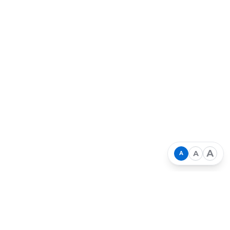
04.07.2024
В Минэкологии подвели итоги акции по
замерам автотранспорта в Красноярске
А
А
А
Вместе создаём лучшее