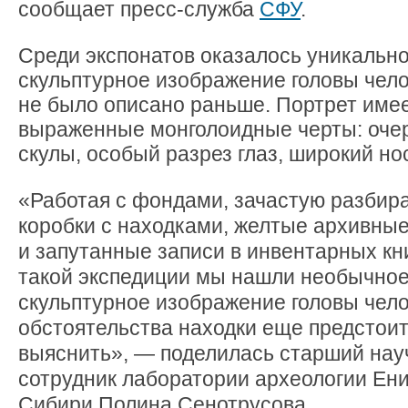
сообщает пресс-служба
СФУ
.
Среди экспонатов оказалось уникальн
скульптурное изображение головы чело
не было описано раньше. Портрет име
выраженные
монголоидные черты: оче
скулы, особый разрез глаз, широкий но
«Работая с фондами, зачастую разбир
коробки с находками, желтые архивны
и запутанные записи в инвентарных кни
такой экспедиции мы нашли необычно
скульптурное изображение головы чело
обстоятельства находки еще предстои
выяснить», — поделилась старший на
сотрудник лаборатории археологии Ен
Сибири Полина Сенотрусова.