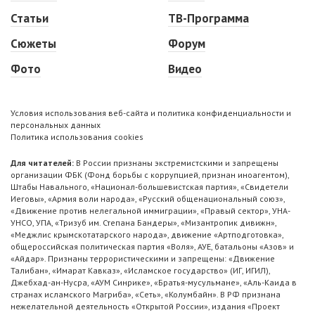
Статьи
ТВ-Программа
Сюжеты
Форум
Фото
Видео
Условия использования веб-сайта и политика конфиденциальности и
персональных данных
Политика использования cookies
Для читателей:
В России признаны экстремистскими и запрещены
организации ФБК (Фонд борьбы с коррупцией, признан иноагентом),
Штабы Навального, «Национал-большевистская партия», «Свидетели
Иеговы», «Армия воли народа», «Русский общенациональный союз»,
«Движение против нелегальной иммиграции», «Правый сектор», УНА-
УНСО, УПА, «Тризуб им. Степана Бандеры», «Мизантропик дивижн»,
«Меджлис крымскотатарского народа», движение «Артподготовка»,
общероссийская политическая партия «Воля», АУЕ, батальоны «Азов» и
«Айдар». Признаны террористическими и запрещены: «Движение
Талибан», «Имарат Кавказ», «Исламское государство» (ИГ, ИГИЛ),
Джебхад-ан-Нусра, «АУМ Синрике», «Братья-мусульмане», «Аль-Каида в
странах исламского Магриба», «Сеть», «Колумбайн». В РФ признана
нежелательной деятельность «Открытой России», издания «Проект