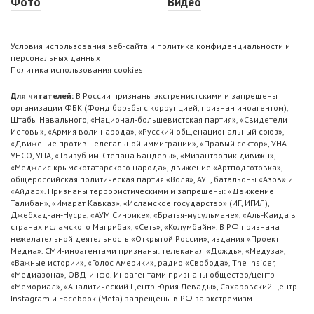
Фото
Видео
Условия использования веб-сайта и политика конфиденциальности и
персональных данных
Политика использования cookies
Для читателей:
В России признаны экстремистскими и запрещены
организации ФБК (Фонд борьбы с коррупцией, признан иноагентом),
Штабы Навального, «Национал-большевистская партия», «Свидетели
Иеговы», «Армия воли народа», «Русский общенациональный союз»,
«Движение против нелегальной иммиграции», «Правый сектор», УНА-
УНСО, УПА, «Тризуб им. Степана Бандеры», «Мизантропик дивижн»,
«Меджлис крымскотатарского народа», движение «Артподготовка»,
общероссийская политическая партия «Воля», АУЕ, батальоны «Азов» и
«Айдар». Признаны террористическими и запрещены: «Движение
Талибан», «Имарат Кавказ», «Исламское государство» (ИГ, ИГИЛ),
Джебхад-ан-Нусра, «АУМ Синрике», «Братья-мусульмане», «Аль-Каида в
странах исламского Магриба», «Сеть», «Колумбайн». В РФ признана
нежелательной деятельность «Открытой России», издания «Проект
Медиа». СМИ-иноагентами признаны: телеканал «Дождь», «Медуза»,
«Важные истории», «Голос Америки», радио «Свобода», The Insider,
«Медиазона», ОВД-инфо. Иноагентами признаны общество/центр
«Мемориал», «Аналитический Центр Юрия Левады», Сахаровский центр.
Instagram и Facebook (Metа) запрещены в РФ за экстремизм.