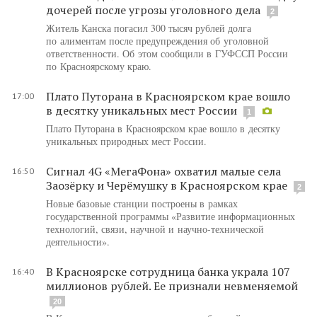
дочерей после угрозы уголовного дела
2
Житель Канска погасил 300 тысяч рублей долга
по алиментам после предупреждения об уголовной
ответственности. Об этом сообщили в ГУФССП России
по Красноярскому краю.
Плато Путорана в Красноярском крае вошло
17:00
в десятку уникальных мест России
1
Плато Путорана в Красноярском крае вошло в десятку
уникальных природных мест России.
Сигнал 4G «МегаФона» охватил малые села
16:50
Заозёрку и Черёмушку в Красноярском крае
2
Новые базовые станции построены в рамках
государственной программы «Развитие информационных
технологий, связи, научной и научно-технической
деятельности».
В Красноярске сотрудница банка украла 107
16:40
миллионов рублей. Ее признали невменяемой
20