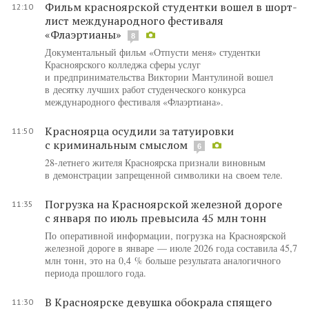
Фильм красноярской студентки вошел в шорт-
12:10
лист международного фестиваля
«Флаэртианы»
8
Документальный фильм «Отпусти меня» студентки
Красноярского колледжа сферы услуг
и предпринимательства Виктории Мантулиной вошел
в десятку лучших работ студенческого конкурса
международного фестиваля «Флаэртиана».
Красноярца осудили за татуировки
11:50
с криминальным смыслом
6
28-летнего жителя Красноярска признали виновным
в демонстрации запрещенной символики на своем теле.
Погрузка на Красноярской железной дороге
11:35
с января по июль превысила 45 млн тонн
По оперативной информации, погрузка на Красноярской
железной дороге в январе — июле 2026 года составила 45,7
млн тонн, это на 0,4 % больше результата аналогичного
периода прошлого года.
В Красноярске девушка обокрала спящего
11:30