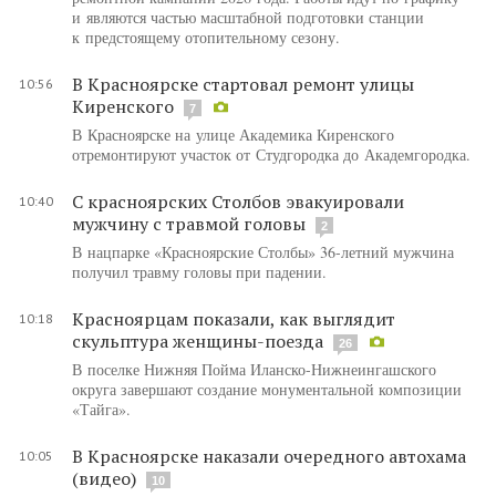
и являются частью масштабной подготовки станции
к предстоящему отопительному сезону.
В Красноярске стартовал ремонт улицы
10:56
Киренского
7
В Красноярске на улице Академика Киренского
отремонтируют участок от Студгородка до Академгородка.
С красноярских Столбов эвакуировали
10:40
мужчину с травмой головы
2
В нацпарке «Красноярские Столбы» 36-летний мужчина
получил травму головы при падении.
Красноярцам показали, как выглядит
10:18
скульптура женщины-поезда
26
В поселке Нижняя Пойма Иланско-Нижнеингашского
округа завершают создание монументальной композиции
«Тайга».
В Красноярске наказали очередного автохама
10:05
(видео)
10