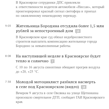
В Красноярске сотрудники ДПС привлекли
к ответственности водителя автомобиля «Ниссан», который
проигнорировал красный сигнал светофора и проехал
по оживленному пешеходному переходу.
Жительница Бородина отсудила более 1,5 млн
9:03
рублей за непостроенный дом
18
В Красноярском крае суд обязал недобросовестного
строителя выплатить компенсацию жительнице города
Бородино за невыполненные работы.
На наступившей неделе в Красноярске будет
8:08
тепло и солнечно
7
С 10 по 16 августа синоптики обещают прогрев воздуха
до +20, +25 °C.
Молодой мотоциклист разбился насмерть
7:38
в селе под Красноярском (видео)
18
Вечером 9 августа в селе Овсянка на улице Щетинкина
произошло смертельное ДТП, сообщает ГАИ Красноярского
края.