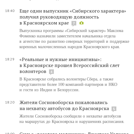
Еще один выпускник «Сибирского характера»
18:40
получил руководящую должность
в Красноярском крае
7
Выпускника программы «Сибирский характер» Максима
Фоменко назначили заместителем начальника отдела
в агентстве по развитию северных территорий и поддержке
коренных малочисленных народов Красноярского края.
«Реальные и нужные инициативы»:
18:29
в Красноярске прошел Всероссийский слет
волонтеров
4
В Красноярске собрались волонтеры Сбера, а также
представители более 100 компаний-партнеров и НКО
и гости из Индии и Белоруссии.
Жители Сосновоборска пожаловались
18:20
на нехватку автобусов до Красноярска
5
Жители Сосновоборска сообщили о нехватке автобусов
на маршрутах до Красноярска и нарушениях расписания.
Семье «веселого молочника» Джастаса Уолкера
18:00