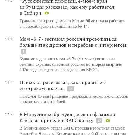
«Русский язык сложный, ё-моё»: врач
13:50
из Руанды рассказал, как ему работается
в Сибири
Травматолог-ортопед Абайо Мэтью Эйме начала работать
в новосибирской поликлинике № 14.
Мем «6-7» заставил россиян тревожиться
13:30
больше атак дронов и перебоев с интернетом
8
Культ молодежного мема «6-7» (six seven) возглавил
рейтинг скрытых опасений россиян во втором квартале
2026 года, следует из исследования КРОС.
Психолог рассказала, как справиться
13:10
со страхом полетов
14
Психолог Елена Грищенко предложила несколько способов
справиться с аэрофобией.
В Минусинске брачующиеся по фамилии
12:50
Кисаевы привели в ЗАГС кошку
17
В Минусинском отделе ЗАГС прошла необычная свадьба:
Андрей и Ярослава Кисаевы взяли с собой на церемонию