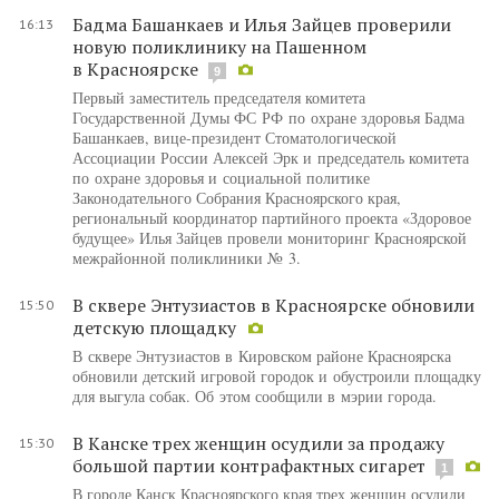
Бадма Башанкаев и Илья Зайцев проверили
16:13
новую поликлинику на Пашенном
в Красноярске
9
Первый заместитель председателя комитета
Государственной Думы ФС РФ по охране здоровья Бадма
Башанкаев, вице-президент Стоматологической
Ассоциации России Алексей Эрк и председатель комитета
по охране здоровья и социальной политике
Законодательного Собрания Красноярского края,
региональный координатор партийного проекта «Здоровое
будущее» Илья Зайцев провели мониторинг Красноярской
межрайонной поликлиники № 3.
В сквере Энтузиастов в Красноярске обновили
15:50
детскую площадку
В сквере Энтузиастов в Кировском районе Красноярска
обновили детский игровой городок и обустроили площадку
для выгула собак. Об этом сообщили в мэрии города.
В Канске трех женщин осудили за продажу
15:30
большой партии контрафактных сигарет
1
В городе Канск Красноярского края трех женщин осудили