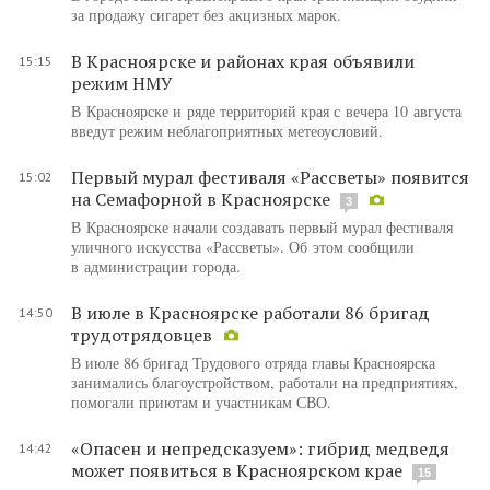
за продажу сигарет без акцизных марок.
В Красноярске и районах края объявили
15:15
режим НМУ
В Красноярске и ряде территорий края с вечера 10 августа
введут режим неблагоприятных метеоусловий.
Первый мурал фестиваля «Рассветы» появится
15:02
на Семафорной в Красноярске
3
В Красноярске начали создавать первый мурал фестиваля
уличного искусства «Рассветы». Об этом сообщили
в администрации города.
В июле в Красноярске работали 86 бригад
14:50
трудотрядовцев
В июле 86 бригад Трудового отряда главы Красноярска
занимались благоустройством, работали на предприятиях,
помогали приютам и участникам СВО.
«Опасен и непредсказуем»: гибрид медведя
14:42
может появиться в Красноярском крае
15