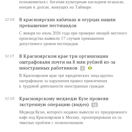
познакомиться с богатым культурным наследием нганасан,
ненцев и долган, живущих на Таймыре.
В красноярских кабачках и огурцах нашли
12:50
превышение пестицидов
С января по июль 2026 года при проверке овощей местного
производства выявили 17 случаев превышения
допустимого уровня пестицидов.
В Красноярском крае три организации
12:27
оштрафовали почти на 8 млн рублей из-за
иностранных работников
3
В Красноярском крае три юридических лица крупно
оштрафовали за нарушения правил привлечения
к трудовой деятельности иностранных граждан.
Красноярскому медведю Кузе провели
12:10
экстренную операцию (видео)
15
Медведя Кузю, которого недавно вывезли из придорожного
кафе под Красноярском в Москву, прооперировали из-за
тяжелых проблем с позвоночником.