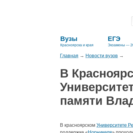
Вузы
ЕГЭ
Красноярска и края
Экзамены — 2
Главная
→
Новости вузов
→
В Красноярс
Университет
памяти Вла
В красноярском
Университете Р
поддержке «
Норникеля
» проход