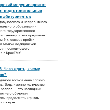
ярский медуниверситет
ет подготовительные
я абитуриентов
довузовского и непрерывного
нального образования
ого государственного
го университета предлагает
м 9-х классов пройти
 в Малой медицинской
для последующего
я в КрасГМУ.
6. Чего ждать, к чему
ся?
диного госэкзамена сложно
ь. Ведь именно количество
 баллов — это наглядный
летнего обучения
ивы продолжить «грызть
и» в вузе.