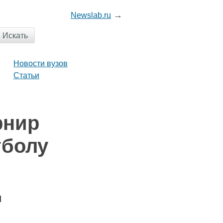
→
News
lab
.ru
Новости вузов
Статьи
рнир
тболу
и