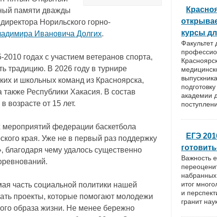
Красно
нный памяти дважды
открыва
 директора Норильского горно-
курсы дл
адимира Ивановича Долгих
.
Факультет 
профессио
2010 годах с участием ветеранов спорта,
Красноярск
ть традицию. В 2026 году в турнире
медицинско
выпускника
ких и школьных команд из Красноярска,
подготовку
а также Республики Хакасия. В состав
академии 
 возрасте от 15 лет.
поступлени
х мероприятий федерации баскетбола
ЕГЭ 201
ского края. Уже не в первый раз поддержку
готовить
, благодаря чему удалось существенно
Важность е
оревнований.
переоценит
набранных
итог много
ая часть социальной политики нашей
и перспект
ать проекты, которые помогают молодежи
гранит наук
вого образа жизни. Не менее бережно