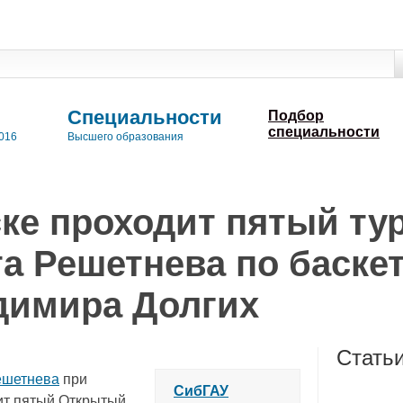
Специальности
Подбор
специальности
016
Высшего образования
ке проходит пятый ту
а Решетнева по баске
димира Долгих
Стать
ешетнева
при
СибГАУ
ит пятый Открытый