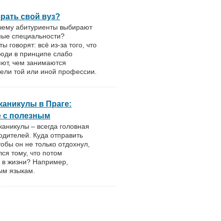
рать свой вуз?
очему абитуриенты выбирают
ные специальности?
ы говорят: всё из-за того, что
юди в принципе слабо
яют, чем занимаются
ели той или иной профессии.
каникулы в Праге:
е с полезным
аникулы – всегда головная
одителей. Куда отправить
тобы он не только отдохнул,
лся тому, что потом
 в жизни? Например,
ым языкам.