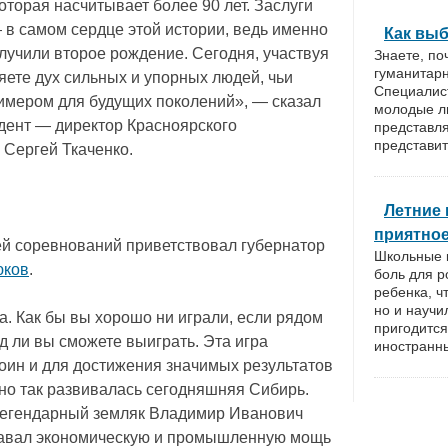
оторая насчитывает более 90 лет. Заслуги
в самом сердце этой истории, ведь именно
Как выб
лучили второе рождение. Сегодня, участвуя
Знаете, п
гуманитар
яете дух сильных и упорных людей, чьи
Специалист
имером для будущих поколений», — сказал
молодые л
дент — директор Красноярского
представл
представит
 Сергей Ткаченко.
Летние 
приятно
ей соревнований приветствовал губернатор
Школьные к
юков
.
боль для р
ребенка, ч
но и научи
а. Как бы вы хорошо ни играли, если рядом
пригодится
д ли вы сможете выиграть. Эта игра
иностранн
воин и для достижения значимых результатов
о так развивалась сегодняшняя Сибирь.
легендарный земляк Владимир Иванович
здавал экономическую и промышленную мощь