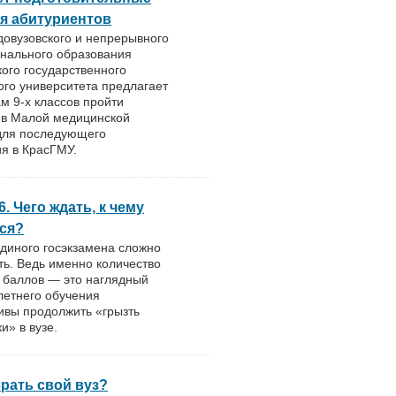
я абитуриентов
довузовского и непрерывного
нального образования
ого государственного
го университета предлагает
м 9-х классов пройти
 в Малой медицинской
для последующего
я в КрасГМУ.
6. Чего ждать, к чему
ся?
диного госэкзамена сложно
ь. Ведь именно количество
 баллов — это наглядный
летнего обучения
ивы продолжить «грызть
и» в вузе.
рать свой вуз?