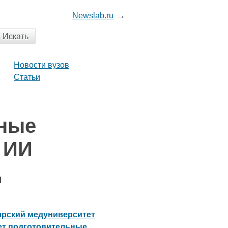
→
News
lab
.ru
Новости вузов
Статьи
тные
 ИИ
и
ярский медуниверситет
ет подготовительные