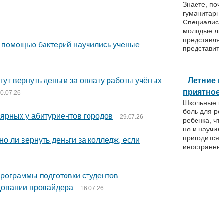
Знаете, п
гуманитар
Специалист
молодые л
представл
 помощью бактерий научились ученые
представит
гут вернуть деньги за оплату работы учёных
Летние 
приятно
0.07.26
Школьные к
боль для р
лярных у абитуриентов городов
29.07.26
ребенка, ч
но и научи
пригодится
о ли вернуть деньги за колледж, если
иностранн
программы подготовки студентов
удовании провайдера
16.07.26