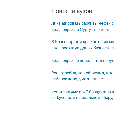
Новости вузов
Ликвидировать разливы нефти с
Красноярска и Сургута
7.08.26
В Красноярском крае аграрии мо
над проектами для их бизнеса
3
Красноярск не попал в топ попу
Роспотребнадзор объяснил, можн
ребенок передумал
28.07.26
«Ростелеком» и СФУ запустили 
с обучением на реальном обор