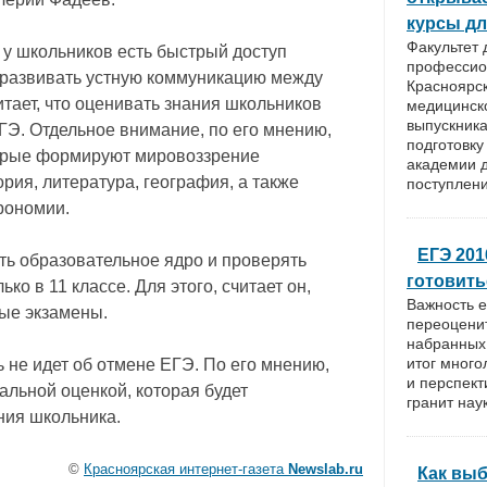
курсы дл
Факультет 
а у школьников есть быстрый доступ
профессио
а развивать устную коммуникацию между
Красноярск
итает, что оценивать знания школьников
медицинско
выпускника
ГЭ. Отдельное внимание, по его мнению,
подготовку
торые формируют мировоззрение
академии 
ория, литература, география, а также
поступлени
рономии.
ЕГЭ 201
ь образовательное ядро и проверять
готовить
ко в 11 классе. Для этого, считает он,
Важность е
ые экзамены.
переоценит
набранных
итог много
ь не идет об отмене ЕГЭ. По его мнению,
и перспект
альной оценкой, которая будет
гранит наук
ния школьника.
©
Красноярская интернет-газета
Newslab.ru
Как выб