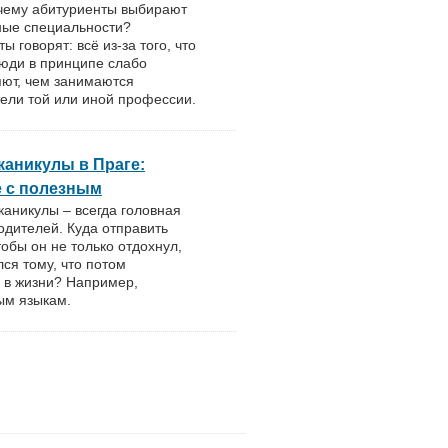
очему абитуриенты выбирают
ные специальности?
ы говорят: всё из-за того, что
юди в принципе слабо
яют, чем занимаются
ели той или иной профессии.
каникулы в Праге:
е с полезным
аникулы – всегда головная
одителей. Куда отправить
тобы он не только отдохнул,
лся тому, что потом
 в жизни? Например,
ым языкам.