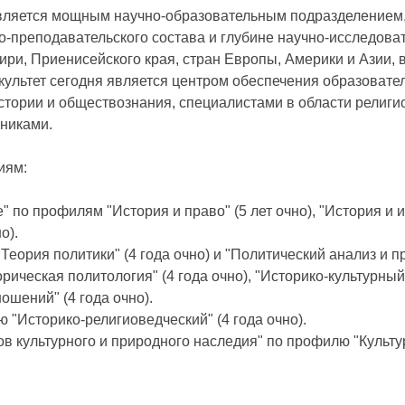
вляется мощным научно-образовательным подразделением
-преподавательского состава и глубине научно-исследоват
ири, Приенисейского края, стран Европы, Америки и Азии, 
культет сегодня является центром обеспечения образовате
стории и обществознания, специалистами в области религи
тниками.
иям:
 по профилям "История и право" (5 лет очно), "История и 
о).
еория политики" (4 года очно) и "Политический анализ и пр
ическая политология" (4 года очно), "Историко-культурный 
шений" (4 года очно).
 "Историко-религиоведческий" (4 года очно).
ов культурного и природного наследия" по профилю "Культу