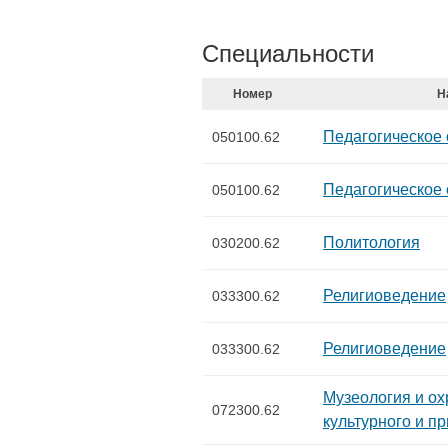
Специальности
Номер
Н
Педагогическое
050100.62
Педагогическое
050100.62
Политология
030200.62
Религиоведение
033300.62
Религиоведение
033300.62
Музеология и ох
072300.62
культурного и п