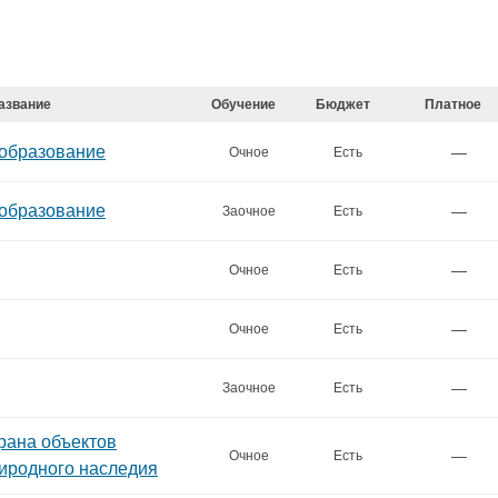
азвание
Обучение
Бюджет
Платное
 образование
—
Очное
Есть
 образование
—
Заочное
Есть
—
Очное
Есть
—
Очное
Есть
—
Заочное
Есть
рана объектов
—
Очное
Есть
риродного наследия