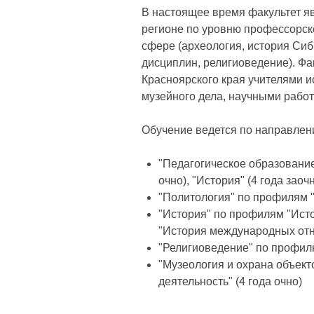
В настоящее время факультет я
регионе по уровню профессорско
сфере (археология, история Сиб
дисциплин, религиоведение). Фа
Красноярского края учителями и
музейного дела, научными рабо
Обучение ведется по направлен
"Педагогическое образование"
очно), "История" (4 года заочн
"Политология" по профилям "Т
"История" по профилям "Истор
"История международных отно
"Религиоведение" по профилю
"Музеология и охрана объект
деятельность" (4 года очно)