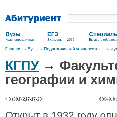
Вузы
ЕГЭ
Специаль
Красноярска и края
Экзамены — 2016
Высшего образов
Главная
→
Вузы
→
Педагогический университет
→
Факул
КГПУ
→ Факульте
географии и хим
т. 8
(391) 217-17-20
60049, К
Открыт в 1932 году од