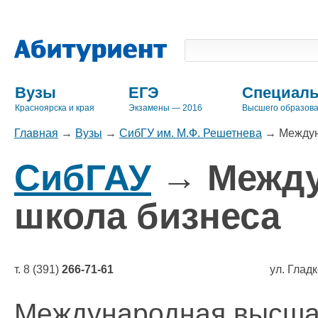
Вузы
ЕГЭ
Специаль
Красноярска и края
Экзамены — 2016
Высшего образов
Главная
→
Вузы
→
СибГУ им. М.Ф. Решетнева
→
Междун
СибГАУ
→ Между
школа бизнеса
т. 8 (391)
266-71-61
ул. Гладк
Международная высша