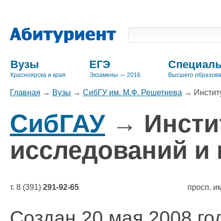
Вузы
ЕГЭ
Специаль
Красноярска и края
Экзамены — 2016
Высшего образов
Главная
→
Вузы
→
СибГУ им. М.Ф. Решетнева
→
Инстит
СибГАУ
→ Инсти
исследований и 
т. 8 (391)
291-92-65
просп. и
Создан 20 мая 2008 го